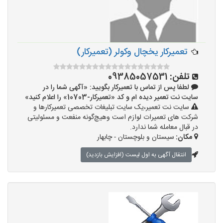
تعمیرکار یخچال وکولر (تعمیرکار)
تلفن:
09385057531
لطفا پس از تماس با تعمیرکار بگویید: «آگهی شما را در
سایت نت تعمیر دیده ام و کد «تعمیرکار-10703» را اعلام کنید»
سایت نت تعمیر،یک سایت تبلیغات تخصصی تعمیرکارها و
شرکت های تعمیرات لوازم است وهیچ‌گونه منفعت و مسئولیتی
در قبال معامله شما ندارد.
مکان:
سیستان و بلوچستان - چابهار
انتقال آگهی به اول لیست (افزایش بازدید)