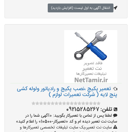
انتقال آگهی به اول لیست (افزایش بازدید)
تعمیر پکیج ،نصب پکیج و رادیاتور ولوله کشی
پنج لایه ( شرکت تعمیرات لوازم )
تلفن:
09215285267
لطفا پس از تماس با تعمیرکار بگویید: «آگهی شما را در
سایت نت تعمیر دیده ام و کد «تعمیرکار-10500» را اعلام کنید»
سایت نت تعمیر،یک سایت تبلیغات تخصصی تعمیرکارها و