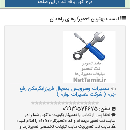
درج آگهی و نام شما در این صفحه
لیست بهترین تعمیرکارهای زاهدان
تعمیرات وسرویس یخچال فریزرآبگرمکن رفع
جرم ( شرکت تعمیرات لوازم )
تلفن:
09929574675
لطفا پس از تماس با تعمیرکار بگویید: «آگهی شما را در
سایت نت تعمیر دیده ام و کد «تعمیرکار-10501» را اعلام کنید»
سایت نت تعمیر،یک سایت تبلیغات تخصصی تعمیرکارها و