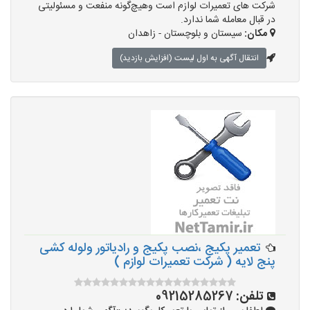
شرکت های تعمیرات لوازم است وهیچ‌گونه منفعت و مسئولیتی
در قبال معامله شما ندارد.
مکان:
سیستان و بلوچستان - زاهدان
انتقال آگهی به اول لیست (افزایش بازدید)
تعمیر پکیج ،نصب پکیج و رادیاتور ولوله کشی
پنج لایه ( شرکت تعمیرات لوازم )
تلفن:
09215285267