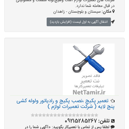
شرکت های تعمیرات لوازم است وهیچ‌گونه منفعت و مسئولیتی
در قبال معامله شما ندارد.
مکان:
سیستان و بلوچستان - زاهدان
انتقال آگهی به اول لیست (افزایش بازدید)
تعمیر پکیج ،نصب پکیج و رادیاتور ولوله کشی
پنج لایه ( شرکت تعمیرات لوازم )
تلفن:
09215285267
لطفا پس از تماس با تعمیرکار بگویید: «آگهی شما را در