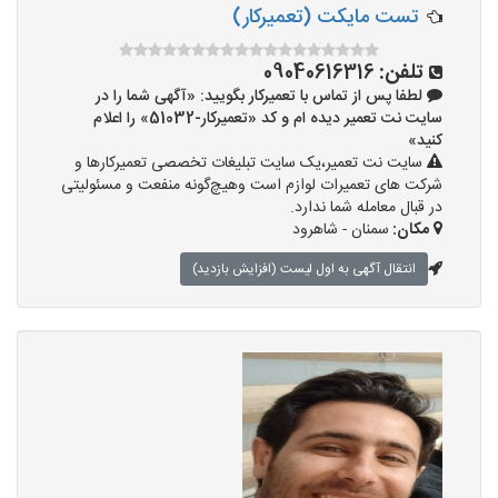
تست مایکت (تعمیرکار)
تلفن:
09040616316
لطفا پس از تماس با تعمیرکار بگویید: «آگهی شما را در
سایت نت تعمیر دیده ام و کد «تعمیرکار-51032» را اعلام
کنید»
سایت نت تعمیر،یک سایت تبلیغات تخصصی تعمیرکارها و
شرکت های تعمیرات لوازم است وهیچ‌گونه منفعت و مسئولیتی
در قبال معامله شما ندارد.
مکان:
سمنان - شاهرود
انتقال آگهی به اول لیست (افزایش بازدید)