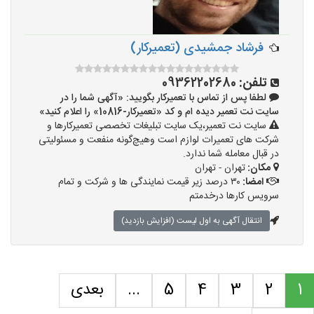
فرشاد جمشیدی (تعمیرکار)
تلفن:
09362202680
لطفا پس از تماس با تعمیرکار بگویید: «آگهی شما را در
سایت نت تعمیر دیده ام و کد «تعمیرکار-10816» را اعلام کنید»
سایت نت تعمیر،یک سایت تبلیغات تخصصی تعمیرکارها و
شرکت های تعمیرات لوازم است وهیچ‌گونه منفعت و مسئولیتی
در قبال معامله شما ندارد.
مکان:
تهران - تهران
امضا:
۳۰ درصد زیر قیمت نمایندگی ها و شرکت و تمام
سرویس کارها درخدمتم
انتقال آگهی به اول لیست (افزایش بازدید)
1
2
3
4
5
...
بعدی