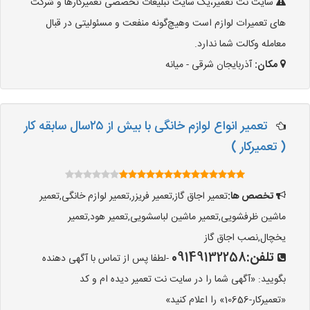
سایت نت تعمیر،یک سایت تبلیغات تخصصی تعمیرکارها و شرکت
های تعمیرات لوازم است وهیچ‌گونه منفعت و مسئولیتی در قبال
معامله وکالت شما ندارد.
مکان:
آذربایجان شرقی - میانه
تعمیر انواع لوازم خانگی با بیش از ۲۵سال سابقه کار
( تعمیرکار )
تخصص ها:
تعمیر اجاق گاز,تعمیر فریزر,تعمیر لوازم خانگی,تعمیر
ماشین ظرفشویی,تعمیر ماشین لباسشویی,تعمیر هود,تعمیر
یخچال,نصب اجاق گاز
تلفن:
09149132258
-لطفا پس از تماس با آگهی دهنده
بگویید: «آگهی شما را در سایت نت تعمیر دیده ام و کد
«تعمیرکار-10656» را اعلام کنید»