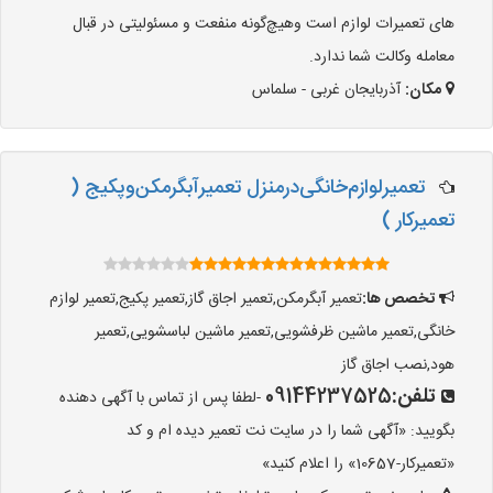
های تعمیرات لوازم است وهیچ‌گونه منفعت و مسئولیتی در قبال
معامله وکالت شما ندارد.
مکان:
آذربایجان غربی - سلماس
تعمیر‌لوازم‌‌خانگی‌در‌منزل‌ تعمیر‌آبگرمکن‌وپکیج (
تعمیرکار )
تخصص ها:
تعمیر آبگرمکن,تعمیر اجاق گاز,تعمیر پکیج,تعمیر لوازم
خانگی,تعمیر ماشین ظرفشویی,تعمیر ماشین لباسشویی,تعمیر
هود,نصب اجاق گاز
تلفن:
09144237525
-لطفا پس از تماس با آگهی دهنده
بگویید: «آگهی شما را در سایت نت تعمیر دیده ام و کد
«تعمیرکار-10657» را اعلام کنید»