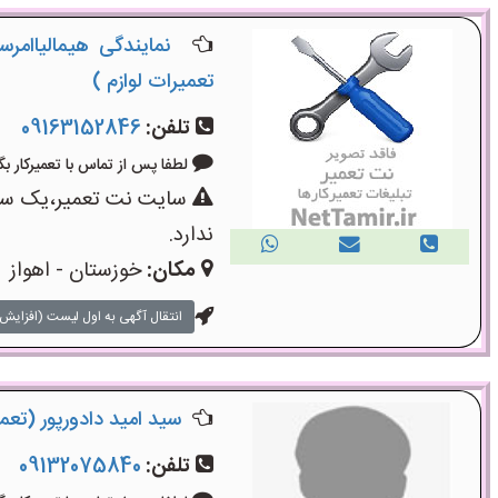
نمایندگی هیمالیاامر
تعمیرات لوازم )
تلفن:
09163152846
لطفا پس از تماس با تعمیرکار بگویید: «
سایت نت تعمیر،یک سایت
ندارد.
مکان:
خوزستان - اهواز
انتقال آگهی به اول لیست (افزایش 
سید امید دادورپور (تعمی
تلفن:
09132075840