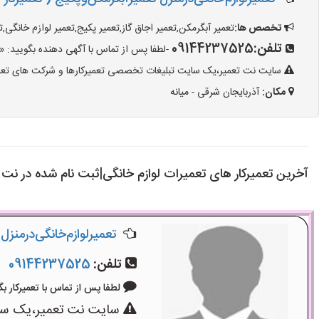
تخصص ها:
تعمیر آبگرمکن,تعمیر اجاق گاز,تعمیر پکیج,تعمیر لوازم خانگ
تلفن:
09144237525
-لطفا پس از تماس با آگهی دهنده بگویید: «آگهی شما ر
سایت نت تعمیر،یک سایت تبلیغات تخصصی تعمیرکارها و شرکت های تعمیرا
مکان:
آذربایجان شرقی - میانه
آخرین تعمیرکار های تعمیرات لوازم خانگی|ثبت نام شده در نت 
تعمیر‌لوازم‌‌خانگی‌در‌منز
تلفن:
09144237525
لطفا پس از تماس با تعمیرکار بگویید: «
سایت نت تعمیر،یک سایت