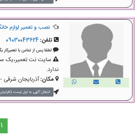
نصب و تعمیر لوازم خانگ
تلفن:
09030043624
لطفا پس از تماس با تعمیرکار بگویید: «
سایت نت تعمیر،یک سایت
ندارد.
مکان:
آذربایجان شرقی - 
انتقال آگهی به اول لیست (افزایش 
1