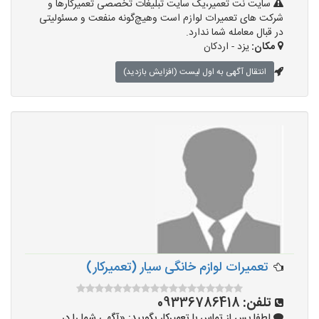
سایت نت تعمیر،یک سایت تبلیغات تخصصی تعمیرکارها و
شرکت های تعمیرات لوازم است وهیچ‌گونه منفعت و مسئولیتی
در قبال معامله شما ندارد.
مکان:
یزد - اردکان
انتقال آگهی به اول لیست (افزایش بازدید)
تعمیرات لوازم خانگی سیار (تعمیرکار)
تلفن:
09336786418
لطفا پس از تماس با تعمیرکار بگویید: «آگهی شما را در