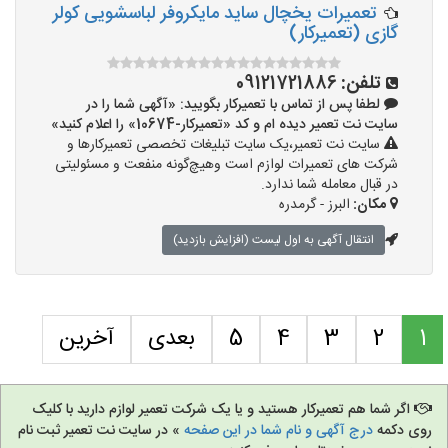
تعمیرات یخچال ساید مایکروفر لباسشویی کولر
گازی (تعمیرکار)
تلفن:
09121721886
لطفا پس از تماس با تعمیرکار بگویید: «آگهی شما را در
سایت نت تعمیر دیده ام و کد «تعمیرکار-10674» را اعلام کنید»
سایت نت تعمیر،یک سایت تبلیغات تخصصی تعمیرکارها و
شرکت های تعمیرات لوازم است وهیچ‌گونه منفعت و مسئولیتی
در قبال معامله شما ندارد.
مکان:
البرز - گرمدره
انتقال آگهی به اول لیست (افزایش بازدید)
1
2
3
4
5
بعدی
آخرین
اگر شما هم تعمیرکار هستید و یا یک شرکت تعمیر لوازم دارید با کلیک
روی دکمه
درج آگهی و نام شما در این صفحه
» در سایت نت تعمیر ثبت نام