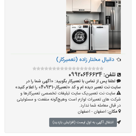
دانیال مختار زاده (تعمیرکار)
تلفن:
09920646634
لطفا پس از تماس با تعمیرکار بگویید: «آگهی شما را در
سایت نت تعمیر دیده ام و کد «تعمیرکار-40931» را اعلام کنید»
سایت نت تعمیر،یک سایت تبلیغات تخصصی تعمیرکارها و
شرکت های تعمیرات لوازم است وهیچ‌گونه منفعت و مسئولیتی
در قبال معامله شما ندارد.
مکان:
اصفهان - اصفهان
انتقال آگهی به اول لیست (افزایش بازدید)