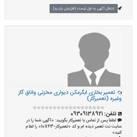
انتقال آگهی به اول لیست (افزایش بازدید)
تعمیر بخاری ابگرمکن دیواری مخزنی واتاق گاز
وغیره (تعمیرکار)
تلفن:
09309138921
لطفا پس از تماس با تعمیرکار بگویید: «آگهی شما را در
سایت نت تعمیر دیده ام و کد «تعمیرکار-10763» را اعلام
کنید»