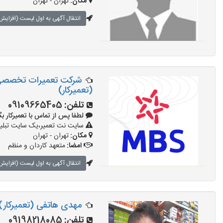
مکان:
تهران - تهران
انتقال آگهی به اول لیست (افزایش 
(تعمیرکار)
تلفن:
09109665405‏‪‬‏
لطفا پس از تماس با تعمیرکار بگویید: 
سایت نت تعمیر،یک سایت تبلیغا
مکان:
تهران - تهران
امضا:
متعهد کاردان و منظم
انتقال آگهی به اول لیست (افزایش 
مهدی هاتفی (تعمیرکار)
تلفن:
09198218085