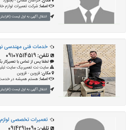
مکان:
خراسان شمالی - بجنورد
امضا:
شرکت تعمیرات لوازم خا
انتقال آگهی به اول لیست (افزایش 
خدمات فنی مهندسی نورا
تلفن:
09107514519
لطفا پس از تماس با تعمیرکار بگویید: 
سایت نت تعمیر،یک سایت تبلیغا
مکان:
قزوین - قزوین
امضا:
هستم همیشه در خدمت 
انتقال آگهی به اول لیست (افزایش 
تعمیرات تخصصی لوازم خ
تلفن:
09142910090