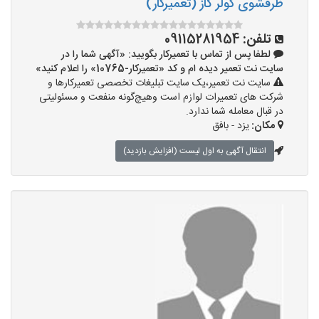
ظرفشوی کولر گاز (تعمیرکار)
تلفن:
09115281954
لطفا پس از تماس با تعمیرکار بگویید: «آگهی شما را در
سایت نت تعمیر دیده ام و کد «تعمیرکار-10765» را اعلام کنید»
سایت نت تعمیر،یک سایت تبلیغات تخصصی تعمیرکارها و
شرکت های تعمیرات لوازم است وهیچ‌گونه منفعت و مسئولیتی
در قبال معامله شما ندارد.
مکان:
یزد - بافق
انتقال آگهی به اول لیست (افزایش بازدید)