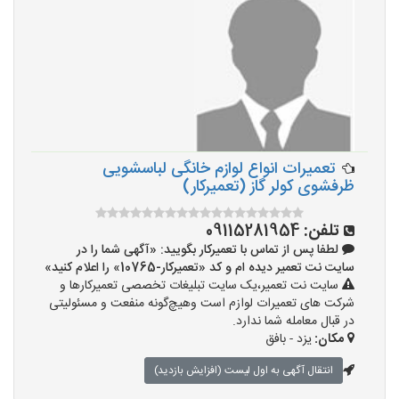
تعمیرات انواع لوازم خانگی لباسشویی
ظرفشوی کولر گاز (تعمیرکار)
تلفن:
09115281954
لطفا پس از تماس با تعمیرکار بگویید: «آگهی شما را در
سایت نت تعمیر دیده ام و کد «تعمیرکار-10765» را اعلام کنید»
سایت نت تعمیر،یک سایت تبلیغات تخصصی تعمیرکارها و
شرکت های تعمیرات لوازم است وهیچ‌گونه منفعت و مسئولیتی
در قبال معامله شما ندارد.
مکان:
یزد - بافق
انتقال آگهی به اول لیست (افزایش بازدید)