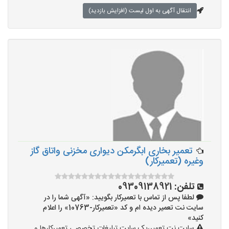
انتقال آگهی به اول لیست (افزایش بازدید)
تعمیر بخاری ابگرمکن دیواری مخزنی واتاق گاز
وغیره (تعمیرکار)
تلفن:
09309138921
لطفا پس از تماس با تعمیرکار بگویید: «آگهی شما را در
سایت نت تعمیر دیده ام و کد «تعمیرکار-10763» را اعلام
کنید»
سایت نت تعمیر،یک سایت تبلیغات تخصصی تعمیرکارها و