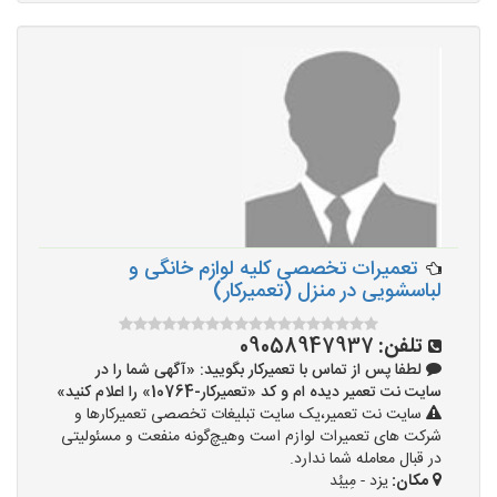
تعمیرات تخصصی کلیه لوازم خانگی و
لباسشویی در منزل (تعمیرکار)
تلفن:
09058947937
لطفا پس از تماس با تعمیرکار بگویید: «آگهی شما را در
سایت نت تعمیر دیده ام و کد «تعمیرکار-10764» را اعلام کنید»
سایت نت تعمیر،یک سایت تبلیغات تخصصی تعمیرکارها و
شرکت های تعمیرات لوازم است وهیچ‌گونه منفعت و مسئولیتی
در قبال معامله شما ندارد.
مکان:
یزد - مِیبُد