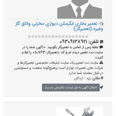
تعمیر بخاری ابگرمکن دیواری مخزنی واتاق گاز
وغیره (تعمیرکار)
تلفن:
09309138921
لطفا پس از تماس با تعمیرکار بگویید: «آگهی شما را در
سایت نت تعمیر دیده ام و کد «تعمیرکار-10763» را اعلام
کنید»
سایت نت تعمیر،یک سایت تبلیغات تخصصی تعمیرکارها و
شرکت های تعمیرات لوازم است وهیچ‌گونه منفعت و مسئولیتی
در قبال معامله شما ندارد.
مکان:
یزد - اردکان
انتقال آگهی به اول لیست (افزایش بازدید)