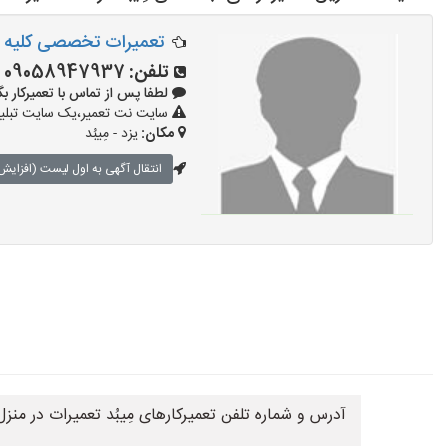
تعمیرات تخصصی کلیه لو
تلفن:
09058947937
لطفا پس از تماس با تعمیرکار بگویید: 
سایت نت تعمیر،یک سایت تبلیغا
مکان:
یزد - مِیبُد
انتقال آگهی به اول لیست (افزایش 
آدرس و شماره تلفن تعمیرکارهای مِیبُد تعمیرات در من