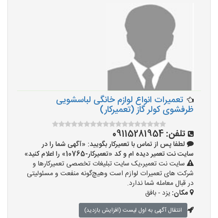
تعمیرات انواع لوازم خانگی لباسشویی
ظرفشوی کولر گاز (تعمیرکار)
تلفن:
09115281954
لطفا پس از تماس با تعمیرکار بگویید: «آگهی شما را در
سایت نت تعمیر دیده ام و کد «تعمیرکار-10765» را اعلام کنید»
سایت نت تعمیر،یک سایت تبلیغات تخصصی تعمیرکارها و
شرکت های تعمیرات لوازم است وهیچ‌گونه منفعت و مسئولیتی
در قبال معامله شما ندارد.
مکان:
یزد - بافق
انتقال آگهی به اول لیست (افزایش بازدید)