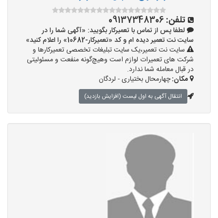
تلفن:
09137348306
لطفا پس از تماس با تعمیرکار بگویید: «آگهی شما را در
سایت نت تعمیر دیده ام و کد «تعمیرکار-10682» را اعلام کنید»
سایت نت تعمیر،یک سایت تبلیغات تخصصی تعمیرکارها و
شرکت های تعمیرات لوازم است وهیچ‌گونه منفعت و مسئولیتی
در قبال معامله شما ندارد.
مکان:
چهارمحال بختیاری - لردگان
انتقال آگهی به اول لیست (افزایش بازدید)