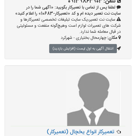
تلفن:
09139863903
لطفا پس از تماس با تعمیرکار بگویید: «آگهی شما را در
سایت نت تعمیر دیده ام و کد «تعمیرکار-10683» را اعلام کنید»
سایت نت تعمیر،یک سایت تبلیغات تخصصی تعمیرکارها و
شرکت های تعمیرات لوازم است وهیچ‌گونه منفعت و مسئولیتی
در قبال معامله شما ندارد.
مکان:
چهارمحال بختیاری - شهرکرد
انتقال آگهی به اول لیست (افزایش بازدید)
تعمیرکار انواع یخچال (تعمیرکار)