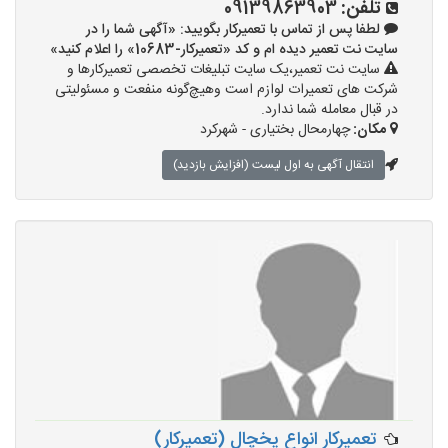
تلفن:
09139863903
لطفا پس از تماس با تعمیرکار بگویید: «آگهی شما را در
سایت نت تعمیر دیده ام و کد «تعمیرکار-10683» را اعلام کنید»
سایت نت تعمیر،یک سایت تبلیغات تخصصی تعمیرکارها و
شرکت های تعمیرات لوازم است وهیچ‌گونه منفعت و مسئولیتی
در قبال معامله شما ندارد.
مکان:
چهارمحال بختیاری - شهرکرد
انتقال آگهی به اول لیست (افزایش بازدید)
تعمیرکار انواع یخچال (تعمیرکار)