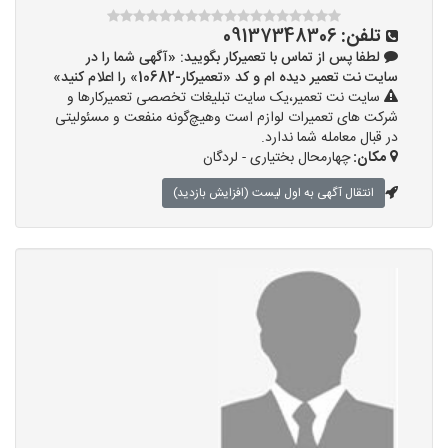
تلفن:
09137348306
لطفا پس از تماس با تعمیرکار بگویید: «آگهی شما را در
سایت نت تعمیر دیده ام و کد «تعمیرکار-10682» را اعلام کنید»
سایت نت تعمیر،یک سایت تبلیغات تخصصی تعمیرکارها و
شرکت های تعمیرات لوازم است وهیچ‌گونه منفعت و مسئولیتی
در قبال معامله شما ندارد.
مکان:
چهارمحال بختیاری - لردگان
انتقال آگهی به اول لیست (افزایش بازدید)