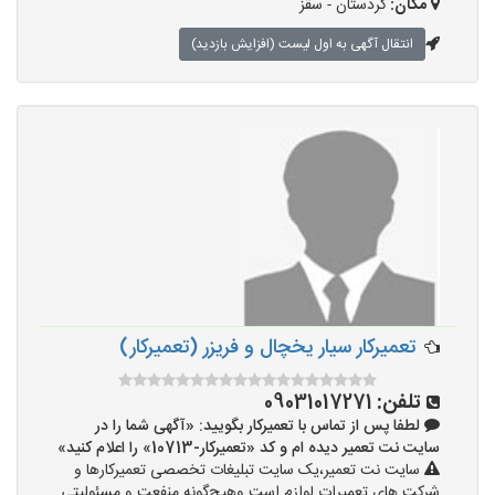
مکان:
کردستان - سقز
انتقال آگهی به اول لیست (افزایش بازدید)
تعمیرکار سیار یخچال و فریزر (تعمیرکار)
تلفن:
09031017271
لطفا پس از تماس با تعمیرکار بگویید: «آگهی شما را در
سایت نت تعمیر دیده ام و کد «تعمیرکار-10713» را اعلام کنید»
سایت نت تعمیر،یک سایت تبلیغات تخصصی تعمیرکارها و
شرکت های تعمیرات لوازم است وهیچ‌گونه منفعت و مسئولیتی