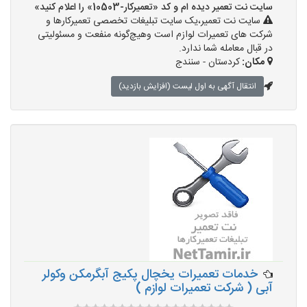
سایت نت تعمیر دیده ام و کد «تعمیرکار-10503» را اعلام کنید»
سایت نت تعمیر،یک سایت تبلیغات تخصصی تعمیرکارها و
شرکت های تعمیرات لوازم است وهیچ‌گونه منفعت و مسئولیتی
در قبال معامله شما ندارد.
مکان:
کردستان - سنندج
انتقال آگهی به اول لیست (افزایش بازدید)
خدمات تعمیرات یخچال پکیج آبگرمکن وکولر
آبی ( شرکت تعمیرات لوازم )