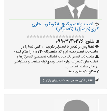
نصب وتعمیرپکیج، آبگرمکن، بخاری
گازی(درمنزل) (تعمیرکار)
تلفن:
09903740276
لطفا پس از تماس با تعمیرکار بگویید: «آگهی شما را در
سایت نت تعمیر دیده ام و کد «تعمیرکار-10714» را اعلام کنید»
سایت نت تعمیر،یک سایت تبلیغات تخصصی تعمیرکارها و
شرکت های تعمیرات لوازم است وهیچ‌گونه منفعت و مسئولیتی
در قبال معامله شما ندارد.
مکان:
کردستان - سقز
انتقال آگهی به اول لیست (افزایش بازدید)