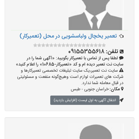
تعمیر یخچال ولباسشویی در محل (تعمیرکار)
تلفن:
09155355618
لطفا پس از تماس با تعمیرکار بگویید: «آگهی شما را در
سایت نت تعمیر دیده ام و کد «تعمیرکار-10685» را اعلام کنید»
سایت نت تعمیر،یک سایت تبلیغات تخصصی تعمیرکارها و
شرکت های تعمیرات لوازم است وهیچ‌گونه منفعت و مسئولیتی
در قبال معامله شما ندارد.
مکان:
خراسان جنوبی - طبس
انتقال آگهی به اول لیست (افزایش بازدید)