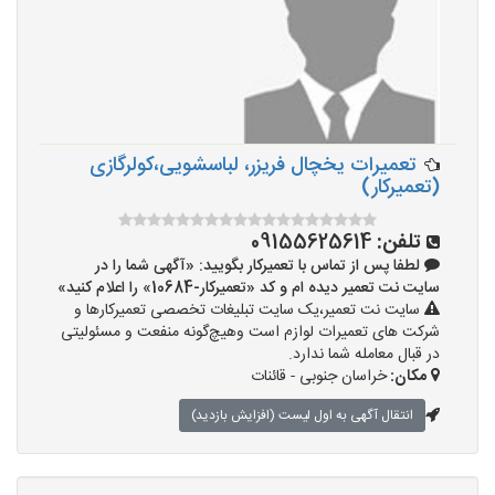
تعمیرات یخچال فریزر، لباسشویی،کولرگازی
(تعمیرکار)
تلفن:
09155625614
لطفا پس از تماس با تعمیرکار بگویید: «آگهی شما را در
سایت نت تعمیر دیده ام و کد «تعمیرکار-10684» را اعلام کنید»
سایت نت تعمیر،یک سایت تبلیغات تخصصی تعمیرکارها و
شرکت های تعمیرات لوازم است وهیچ‌گونه منفعت و مسئولیتی
در قبال معامله شما ندارد.
مکان:
خراسان جنوبی - قائنات
انتقال آگهی به اول لیست (افزایش بازدید)