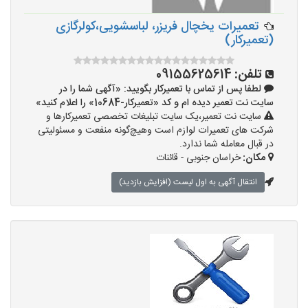
تعمیرات یخچال فریزر، لباسشویی،کولرگازی
(تعمیرکار)
تلفن:
09155625614
لطفا پس از تماس با تعمیرکار بگویید: «آگهی شما را در
سایت نت تعمیر دیده ام و کد «تعمیرکار-10684» را اعلام کنید»
سایت نت تعمیر،یک سایت تبلیغات تخصصی تعمیرکارها و
شرکت های تعمیرات لوازم است وهیچ‌گونه منفعت و مسئولیتی
در قبال معامله شما ندارد.
مکان:
خراسان جنوبی - قائنات
انتقال آگهی به اول لیست (افزایش بازدید)