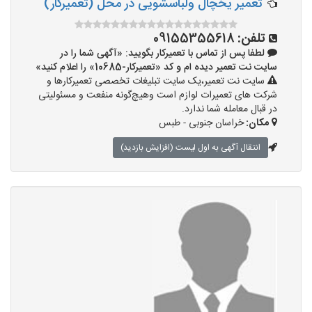
تعمیر یخچال ولباسشویی در محل (تعمیرکار)
تلفن:
09155355618
لطفا پس از تماس با تعمیرکار بگویید: «آگهی شما را در
سایت نت تعمیر دیده ام و کد «تعمیرکار-10685» را اعلام کنید»
سایت نت تعمیر،یک سایت تبلیغات تخصصی تعمیرکارها و
شرکت های تعمیرات لوازم است وهیچ‌گونه منفعت و مسئولیتی
در قبال معامله شما ندارد.
مکان:
خراسان جنوبی - طبس
انتقال آگهی به اول لیست (افزایش بازدید)