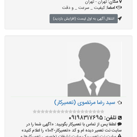
مکان:
تهران - تهران
امضا:
کیفیت _ سرعت _ و دقت
انتقال آگهی به اول لیست (افزایش بازدید)
سید رضا مرتضوی (تعمیرکار)
تلفن:
09198317695
لطفا پس از تماس با تعمیرکار بگویید: «آگهی شما را در
سایت نت تعمیر دیده ام و کد «تعمیرکار-102» را اعلام کنید»
سایت نت تعمیر،یک سایت تبلیغات تخصصی تعمیرکارها و