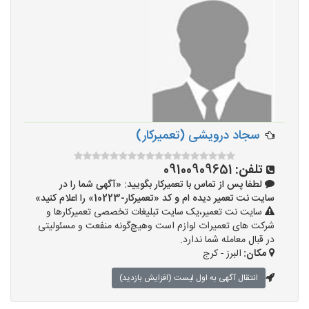
سجاد درویشی (تعمیرکار)
تلفن:
09100909651
لطفا پس از تماس با تعمیرکار بگویید: «آگهی شما را در
سایت نت تعمیر دیده ام و کد «تعمیرکار-10223» را اعلام کنید»
سایت نت تعمیر،یک سایت تبلیغات تخصصی تعمیرکارها و
شرکت های تعمیرات لوازم است وهیچ‌گونه منفعت و مسئولیتی
در قبال معامله شما ندارد.
مکان:
البرز - کرج
انتقال آگهی به اول لیست (افزایش بازدید)