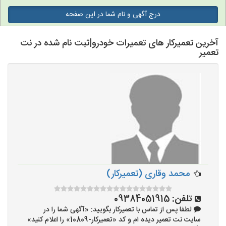
درج آگهی و نام شما در این صفحه
آخرین تعمیرکار های تعمیرات خودرو|ثبت نام شده در نت
تعمیر
محمد وقاری (تعمیرکار)
تلفن:
09384051915
لطفا پس از تماس با تعمیرکار بگویید: «آگهی شما را در
سایت نت تعمیر دیده ام و کد «تعمیرکار-10809» را اعلام کنید»