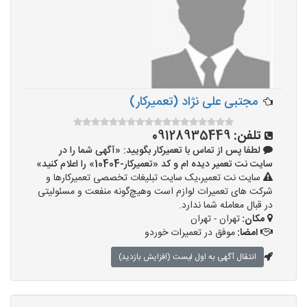
مجتبی علی نژاد (تعمیرکار)
تلفن:
09128935449
لطفا پس از تماس با تعمیرکار بگویید: «آگهی شما را در
سایت نت تعمیر دیده ام و کد «تعمیرکار-10404» را اعلام کنید»
سایت نت تعمیر،یک سایت تبلیغات تخصصی تعمیرکارها و
شرکت های تعمیرات لوازم است وهیچ‌گونه منفعت و مسئولیتی
در قبال معامله شما ندارد.
مکان:
تهران - تهران
امضا:
موفق در تعمیرات خوردو
انتقال آگهی به اول لیست (افزایش بازدید)