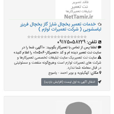
خدمات تعمیر یخچال شارژ گاز یخچال فریزر
لباسشویی ( شرکت تعمیرات لوازم )
تلفن:
09175058229
لطفا پس از تماس با تعمیرکار بگویید: «آگهی شما را در
سایت نت تعمیر دیده ام و کد «تعمیرکار-10506» را اعلام کنید»
سایت نت تعمیر،یک سایت تبلیغات تخصصی تعمیرکارها و
شرکت های تعمیرات لوازم است وهیچ‌گونه منفعت و مسئولیتی
در قبال معامله شما ندارد.
مکان:
کهگیلویه و بویر احمد - یاسوج
انتقال آگهی به اول لیست (افزایش بازدید)