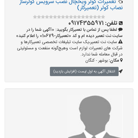
تعمیرات کولر ویخچال نصب سرویس کولرساز
نصاب کولر (تعمیرکار)
تلفن:
09174355971
لطفا پس از تماس با تعمیرکار بگویید: «آگهی شما را در
سایت نت تعمیر دیده ام و کد «تعمیرکار-10679» را اعلام کنید»
سایت نت تعمیر،یک سایت تبلیغات تخصصی تعمیرکارها و
شرکت های تعمیرات لوازم است وهیچ‌گونه منفعت و مسئولیتی
در قبال معامله شما ندارد.
مکان:
بوشهر - کنگان
انتقال آگهی به اول لیست (افزایش بازدید)