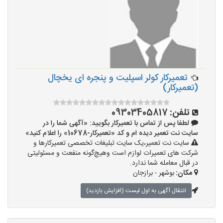
تعمیرکار کولر اسپلیت و پنجره ای یخچال
(تعمیرکار)
تلفن:
09303405817
لطفا پس از تماس با تعمیرکار بگویید: «آگهی شما را در
سایت نت تعمیر دیده ام و کد «تعمیرکار-10678» را اعلام کنید»
سایت نت تعمیر،یک سایت تبلیغات تخصصی تعمیرکارها و
شرکت های تعمیرات لوازم است وهیچ‌گونه منفعت و مسئولیتی
در قبال معامله شما ندارد.
مکان:
بوشهر - برازجان
انتقال آگهی به اول لیست (افزایش بازدید)