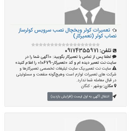
تعمیرات کولر ویخچال نصب سرویس کولرساز
نصاب کولر (تعمیرکار)
تلفن:
09174355971
لطفا پس از تماس با تعمیرکار بگویید: «آگهی شما را در
سایت نت تعمیر دیده ام و کد «تعمیرکار-10679» را اعلام کنید»
سایت نت تعمیر،یک سایت تبلیغات تخصصی تعمیرکارها و
شرکت های تعمیرات لوازم است وهیچ‌گونه منفعت و مسئولیتی
در قبال معامله شما ندارد.
مکان:
بوشهر - کنگان
انتقال آگهی به اول لیست (افزایش بازدید)