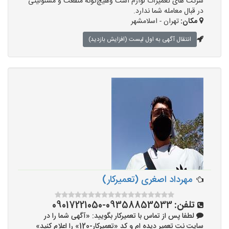
شرکت های تعمیرات لوازم است وهیچ‌گونه منفعت و مسئولیتی
در قبال معامله شما ندارد.
مکان:
تهران - اسلامشهر
انتقال آگهی به اول لیست (افزایش بازدید)
مهرداد اصغری (تعمیرکار)
تلفن:
09358853533-09017221050
لطفا پس از تماس با تعمیرکار بگویید: «آگهی شما را در
سایت نت تعمیر دیده ام و کد «تعمیرکار-120» را اعلام کنید»