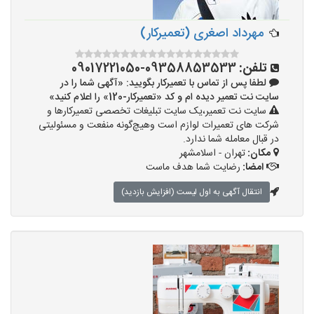
مهرداد اصغری (تعمیرکار)
تلفن:
09358853533-09017221050
لطفا پس از تماس با تعمیرکار بگویید: «آگهی شما را در
سایت نت تعمیر دیده ام و کد «تعمیرکار-120» را اعلام کنید»
سایت نت تعمیر،یک سایت تبلیغات تخصصی تعمیرکارها و
شرکت های تعمیرات لوازم است وهیچ‌گونه منفعت و مسئولیتی
در قبال معامله شما ندارد.
مکان:
تهران - اسلامشهر
امضا:
رضایت شما هدف ماست
انتقال آگهی به اول لیست (افزایش بازدید)