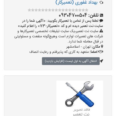
بهداد غفوری (تعمیرکار)
تلفن:
09304700504
لطفا پس از تماس با تعمیرکار بگویید: «آگهی شما را در
سایت نت تعمیر دیده ام و کد «تعمیرکار-73» را اعلام کنید»
سایت نت تعمیر،یک سایت تبلیغات تخصصی تعمیرکارها و
شرکت های تعمیرات لوازم است وهیچ‌گونه منفعت و مسئولیتی
در قبال معامله شما ندارد.
مکان:
تهران - اسلامشهر
امضا:
متعهد به کاری که پذیرفتم و رعایت انصاف
انتقال آگهی به اول لیست (افزایش بازدید)