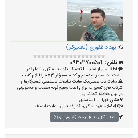
بهداد غفوری (تعمیرکار)
تلفن:
09304700504
لطفا پس از تماس با تعمیرکار بگویید: «آگهی شما را در
سایت نت تعمیر دیده ام و کد «تعمیرکار-73» را اعلام کنید»
سایت نت تعمیر،یک سایت تبلیغات تخصصی تعمیرکارها و
شرکت های تعمیرات لوازم است وهیچ‌گونه منفعت و مسئولیتی
در قبال معامله شما ندارد.
مکان:
تهران - اسلامشهر
امضا:
متعهد به کاری که پذیرفتم و رعایت انصاف
انتقال آگهی به اول لیست (افزایش بازدید)