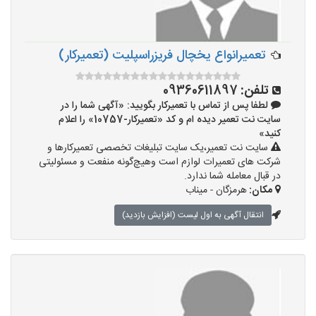
تعمیرانواع یخچال فریزراسپلیت (تعمیرکار)
تلفن:
09360611897
لطفا پس از تماس با تعمیرکار بگویید: «آگهی شما را در
سایت نت تعمیر دیده ام و کد «تعمیرکار-10757» را اعلام
کنید»
سایت نت تعمیر،یک سایت تبلیغات تخصصی تعمیرکارها و
شرکت های تعمیرات لوازم است وهیچ‌گونه منفعت و مسئولیتی
در قبال معامله شما ندارد.
مکان:
هرمزگان - میناب
انتقال آگهی به اول لیست (افزایش بازدید)