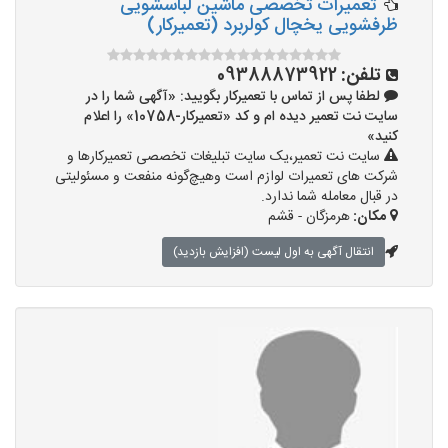
تعمیرات تخصصی ماشین لباسشویی
ظرفشویی یخچال کولربرد (تعمیرکار)
تلفن:
09388873922
لطفا پس از تماس با تعمیرکار بگویید: «آگهی شما را در
سایت نت تعمیر دیده ام و کد «تعمیرکار-10758» را اعلام
کنید»
سایت نت تعمیر،یک سایت تبلیغات تخصصی تعمیرکارها و
شرکت های تعمیرات لوازم است وهیچ‌گونه منفعت و مسئولیتی
در قبال معامله شما ندارد.
مکان:
هرمزگان - قشم
انتقال آگهی به اول لیست (افزایش بازدید)