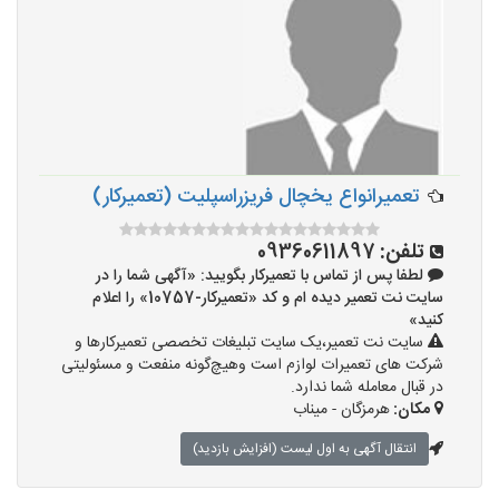
تعمیرانواع یخچال فریزراسپلیت (تعمیرکار)
تلفن:
09360611897
لطفا پس از تماس با تعمیرکار بگویید: «آگهی شما را در
سایت نت تعمیر دیده ام و کد «تعمیرکار-10757» را اعلام
کنید»
سایت نت تعمیر،یک سایت تبلیغات تخصصی تعمیرکارها و
شرکت های تعمیرات لوازم است وهیچ‌گونه منفعت و مسئولیتی
در قبال معامله شما ندارد.
مکان:
هرمزگان - میناب
انتقال آگهی به اول لیست (افزایش بازدید)