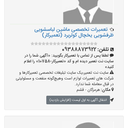
تعمیرات تخصصی ماشین لباسشویی
ظرفشویی یخچال کولربرد (تعمیرکار)
تلفن:
09388873922
لطفا پس از تماس با تعمیرکار بگویید: «آگهی شما را در
سایت نت تعمیر دیده ام و کد «تعمیرکار-10758» را اعلام
کنید»
سایت نت تعمیر،یک سایت تبلیغات تخصصی تعمیرکارها و
شرکت های تعمیرات لوازم است وهیچ‌گونه منفعت و مسئولیتی
در قبال معامله شما ندارد.
مکان:
هرمزگان - قشم
انتقال آگهی به اول لیست (افزایش بازدید)