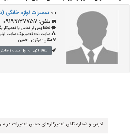
تعمیرات لوازم خانگی (تع
تلفن:
09199137757
لطفا پس از تماس با تعمیرکار بگویید: 
سایت نت تعمیر،یک سایت تبلیغا
مکان:
مرکزی - خمین
انتقال آگهی به اول لیست (افزایش 
آدرس و شماره تلفن تعمیرکارهای خمین تعمیرات در منز