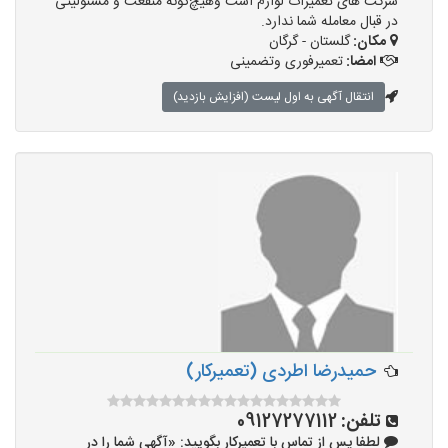
شرکت های تعمیرات لوازم است وهیچ‌گونه منفعت و مسئولیتی
در قبال معامله شما ندارد.
مکان:
گلستان - گرگان
امضا:
تعمیرفوری وتضمینی
انتقال آگهی به اول لیست (افزایش بازدید)
حمیدرضا اطردی (تعمیرکار)
تلفن:
09127277112
لطفا پس از تماس با تعمیرکار بگویید: «آگهی شما را در