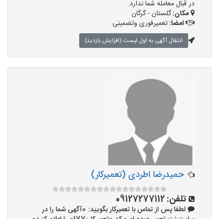
در قبال معامله شما ندارد.
مکان:
گلستان - گرگان
امضا:
تعمیرفوری وتضمینی
انتقال آگهی به اول لیست (افزایش بازدید)
حمیدرضا اطردی (تعمیرکار)
تلفن:
09127277112
لطفا پس از تماس با تعمیرکار بگویید: «آگهی شما را در