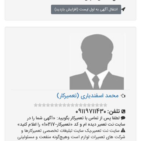
انتقال آگهی به اول لیست (افزایش بازدید)
محمد اسفندیاری (تعمیرکار)
تلفن:
09119711430
لطفا پس از تماس با تعمیرکار بگویید: «آگهی شما را در
سایت نت تعمیر دیده ام و کد «تعمیرکار-10217» را اعلام کنید»
سایت نت تعمیر،یک سایت تبلیغات تخصصی تعمیرکارها و
شرکت های تعمیرات لوازم است وهیچ‌گونه منفعت و مسئولیتی