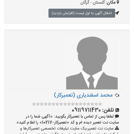
مکان:
گلستان - گرگان
انتقال آگهی به اول لیست (افزایش بازدید)
محمد اسفندیاری (تعمیرکار)
تلفن:
09119711430
لطفا پس از تماس با تعمیرکار بگویید: «آگهی شما را در
سایت نت تعمیر دیده ام و کد «تعمیرکار-10217» را اعلام کنید»
سایت نت تعمیر،یک سایت تبلیغات تخصصی تعمیرکارها و