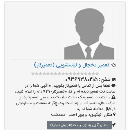
تعمیر یخچال و لباسشویی (تعمیرکار)
تلفن:
09369380215
لطفا پس از تماس با تعمیرکار بگویید: «آگهی شما را در
سایت نت تعمیر دیده ام و کد «تعمیرکار-10727» را اعلام کنید»
سایت نت تعمیر،یک سایت تبلیغات تخصصی تعمیرکارها و
شرکت های تعمیرات لوازم است وهیچ‌گونه منفعت و مسئولیتی
در قبال معامله شما ندارد.
مکان:
کهگیلویه و بویر احمد - دهدشت
انتقال آگهی به اول لیست (افزایش بازدید)