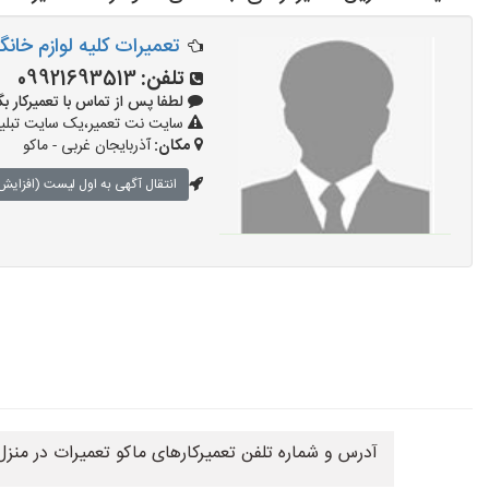
تعمیرات کلیه لوازم خانگ
تلفن:
09921693513
لطفا پس از تماس با تعمیرکار بگویید: 
سایت نت تعمیر،یک سایت تبلیغا
مکان:
آذربایجان غربی - ماکو
انتقال آگهی به اول لیست (افزایش 
آدرس و شماره تلفن تعمیرکارهای ماکو تعمیرات در منز