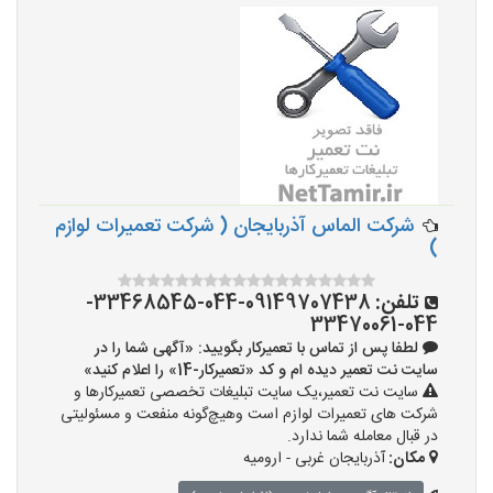
شرکت الماس آذربایجان ( شرکت تعمیرات لوازم
)
تلفن:
09149707438-044-33468545-
044-33470061
لطفا پس از تماس با تعمیرکار بگویید: «آگهی شما را در
سایت نت تعمیر دیده ام و کد «تعمیرکار-14» را اعلام کنید»
سایت نت تعمیر،یک سایت تبلیغات تخصصی تعمیرکارها و
شرکت های تعمیرات لوازم است وهیچ‌گونه منفعت و مسئولیتی
در قبال معامله شما ندارد.
مکان:
آذربایجان غربی - ارومیه