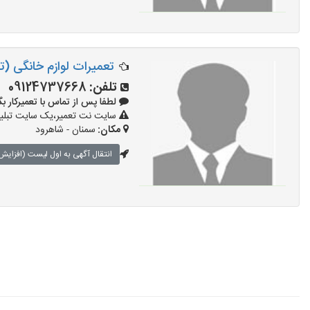
تعمیرات لوازم خانگی (تع
تلفن:
09124737668
لطفا پس از تماس با تعمیرکار بگویید: 
سایت نت تعمیر،یک سایت تبلیغا
مکان:
سمنان - شاهرود
انتقال آگهی به اول لیست (افزایش 