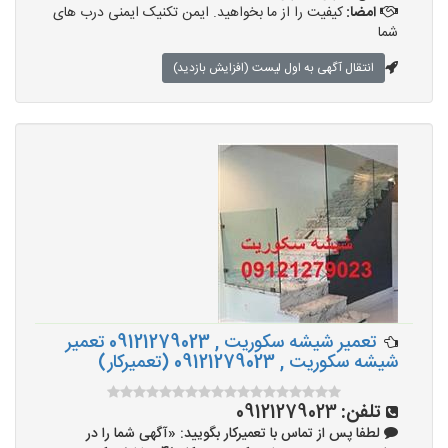
امضا:
کیفیت را از ما بخواهید. ایمن تکنیک ایمنی درب های
شما
انتقال آگهی به اول لیست (افزایش بازدید)
تعمیر شیشه سکوریت , 09121279023 تعمیر
شیشه سکوریت , 09121279023 (تعمیرکار)
تلفن:
09121279023
لطفا پس از تماس با تعمیرکار بگویید: «آگهی شما را در