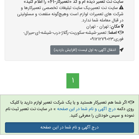
سایت نت تعمیر دیده ام و کد «تعمیرکار-41» را اعلام کنید»
سایت نت تعمیر،یک سایت تبلیغات تخصصی تعمیرکارها و
شرکت های تعمیرات لوازم است وهیچ‌گونه منفعت و مسئولیتی
در قبال معامله شما ندارد.
مکان:
تهران - تهران
امضا:
تعمیر-شیشه-سکوریت-رگلاژ-درب-شیشه-ای-میرال-
فوری;09121279023
انتقال آگهی به اول لیست (افزایش بازدید)
1
اگر شما هم تعمیرکار هستید و یا یک شرکت تعمیر لوازم دارید با کلیک
روی دکمه
درج آگهی و نام شما در این صفحه
» در سایت نت تعمیر ثبت نام
نموده و سپس خودتان را معرفی کنید.
درج آگهی و نام شما در این صفحه