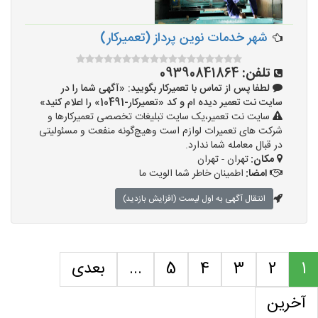
شهر خدمات نوین پرداز (تعمیرکار)
تلفن:
09390841864
لطفا پس از تماس با تعمیرکار بگویید: «آگهی شما را در
سایت نت تعمیر دیده ام و کد «تعمیرکار-10491» را اعلام کنید»
سایت نت تعمیر،یک سایت تبلیغات تخصصی تعمیرکارها و
شرکت های تعمیرات لوازم است وهیچ‌گونه منفعت و مسئولیتی
در قبال معامله شما ندارد.
مکان:
تهران - تهران
امضا:
اطمینان خاطر شما الویت ما
انتقال آگهی به اول لیست (افزایش بازدید)
1
2
3
4
5
...
بعدی
آخرین