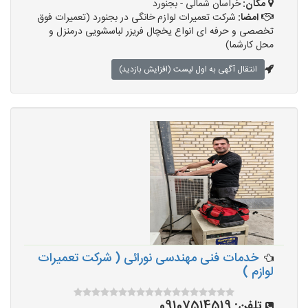
مکان:
خراسان شمالی - بجنورد
امضا:
شرکت تعمیرات لوازم خانگی در بجنورد (تعمیرات فوق
تخصصی و حرفه ای انواع یخچال فریزر لباسشویی درمنزل و
محل کارشما)
انتقال آگهی به اول لیست (افزایش بازدید)
خدمات فنی مهندسی نورائی ( شرکت تعمیرات
لوازم )
تلفن:
09107514519