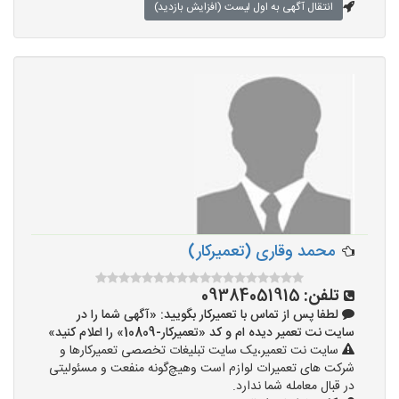
انتقال آگهی به اول لیست (افزایش بازدید)
محمد وقاری (تعمیرکار)
تلفن:
09384051915
لطفا پس از تماس با تعمیرکار بگویید: «آگهی شما را در
سایت نت تعمیر دیده ام و کد «تعمیرکار-10809» را اعلام کنید»
سایت نت تعمیر،یک سایت تبلیغات تخصصی تعمیرکارها و
شرکت های تعمیرات لوازم است وهیچ‌گونه منفعت و مسئولیتی
در قبال معامله شما ندارد.