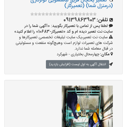
تعمیر یخچال فریزر لباسشویی کولرگازی
(درمنزل شما) (تعمیرکار)
تلفن:
09139863903
لطفا پس از تماس با تعمیرکار بگویید: «آگهی شما را در
سایت نت تعمیر دیده ام و کد «تعمیرکار-10683» را اعلام کنید»
سایت نت تعمیر،یک سایت تبلیغات تخصصی تعمیرکارها و
شرکت های تعمیرات لوازم است وهیچ‌گونه منفعت و مسئولیتی
در قبال معامله شما ندارد.
مکان:
چهارمحال بختیاری - شهرکرد
انتقال آگهی به اول لیست (افزایش بازدید)