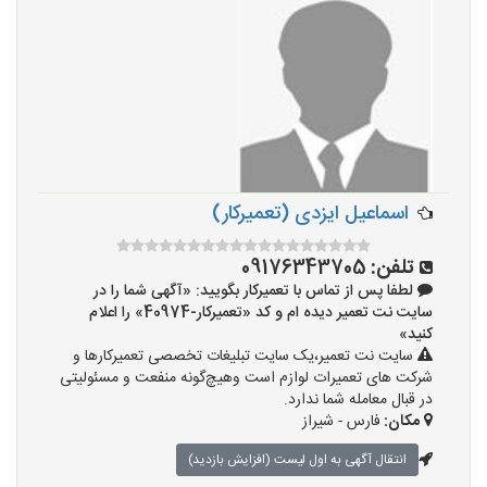
اسماعیل ایزدی (تعمیرکار)
تلفن:
09176343705
لطفا پس از تماس با تعمیرکار بگویید: «آگهی شما را در
سایت نت تعمیر دیده ام و کد «تعمیرکار-40974» را اعلام
کنید»
سایت نت تعمیر،یک سایت تبلیغات تخصصی تعمیرکارها و
شرکت های تعمیرات لوازم است وهیچ‌گونه منفعت و مسئولیتی
در قبال معامله شما ندارد.
مکان:
فارس - شیراز
انتقال آگهی به اول لیست (افزایش بازدید)