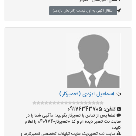
مکان:
خوزستان - اهواز
انتقال آگهی به اول لیست (افزایش بازدید)
اسماعیل ایزدی (تعمیرکار)
تلفن:
09176343705
لطفا پس از تماس با تعمیرکار بگویید: «آگهی شما را در
سایت نت تعمیر دیده ام و کد «تعمیرکار-40974» را اعلام
کنید»
سایت نت تعمیر،یک سایت تبلیغات تخصصی تعمیرکارها و