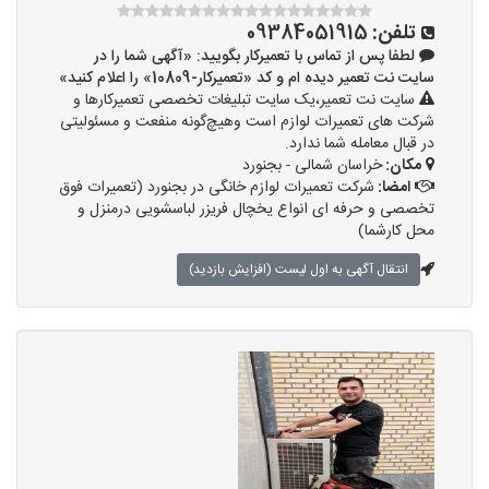
تلفن:
09384051915
لطفا پس از تماس با تعمیرکار بگویید: «آگهی شما را در
سایت نت تعمیر دیده ام و کد «تعمیرکار-10809» را اعلام کنید»
سایت نت تعمیر،یک سایت تبلیغات تخصصی تعمیرکارها و
شرکت های تعمیرات لوازم است وهیچ‌گونه منفعت و مسئولیتی
در قبال معامله شما ندارد.
مکان:
خراسان شمالی - بجنورد
امضا:
شرکت تعمیرات لوازم خانگی در بجنورد (تعمیرات فوق
تخصصی و حرفه ای انواع یخچال فریزر لباسشویی درمنزل و
محل کارشما)
انتقال آگهی به اول لیست (افزایش بازدید)