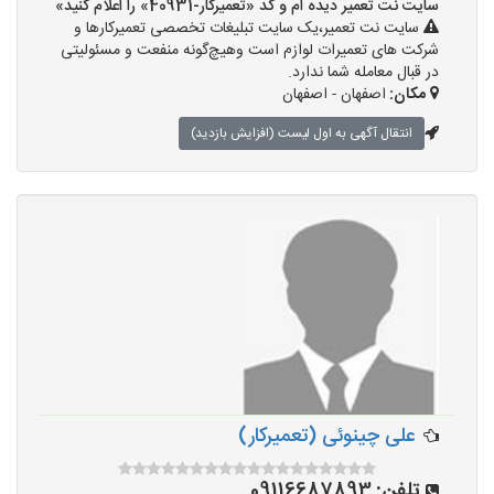
سایت نت تعمیر دیده ام و کد «تعمیرکار-40931» را اعلام کنید»
سایت نت تعمیر،یک سایت تبلیغات تخصصی تعمیرکارها و
شرکت های تعمیرات لوازم است وهیچ‌گونه منفعت و مسئولیتی
در قبال معامله شما ندارد.
مکان:
اصفهان - اصفهان
انتقال آگهی به اول لیست (افزایش بازدید)
علی چینوئی (تعمیرکار)
تلفن:
09116687893