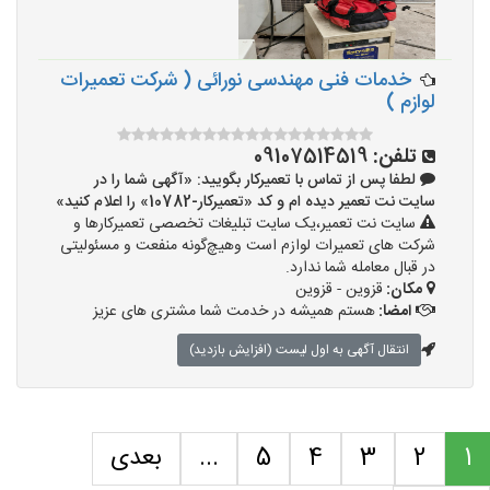
خدمات فنی مهندسی نورائی ( شرکت تعمیرات
لوازم )
تلفن:
09107514519
لطفا پس از تماس با تعمیرکار بگویید: «آگهی شما را در
سایت نت تعمیر دیده ام و کد «تعمیرکار-10782» را اعلام کنید»
سایت نت تعمیر،یک سایت تبلیغات تخصصی تعمیرکارها و
شرکت های تعمیرات لوازم است وهیچ‌گونه منفعت و مسئولیتی
در قبال معامله شما ندارد.
مکان:
قزوین - قزوین
امضا:
هستم همیشه در خدمت شما مشتری های عزیز
انتقال آگهی به اول لیست (افزایش بازدید)
1
2
3
4
5
...
بعدی