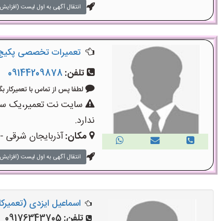
انتقال آگهی به اول لیست (افزایش 
تعمیرات تخصصی پکیج و
تلفن:
09144209878
لطفا پس از تماس با تعمیرکار بگویید: «
سایت نت تعمیر،یک سایت
ندارد.
مکان:
آذربایجان شرقی - 
انتقال آگهی به اول لیست (افزایش 
اسماعیل ایزدی (تعمیرکا
تلفن:
09176343705