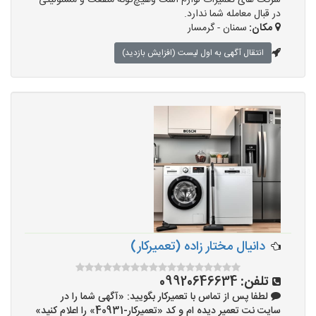
شرکت های تعمیرات لوازم است وهیچ‌گونه منفعت و مسئولیتی
در قبال معامله شما ندارد.
مکان:
سمنان - گرمسار
انتقال آگهی به اول لیست (افزایش بازدید)
دانیال مختار زاده (تعمیرکار)
تلفن:
09920646634
لطفا پس از تماس با تعمیرکار بگویید: «آگهی شما را در
سایت نت تعمیر دیده ام و کد «تعمیرکار-40931» را اعلام کنید»