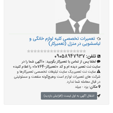
تعمیرات تخصصی کلیه لوازم خانگی و
لباسشویی در منزل (تعمیرکار)
تلفن:
09058947937
لطفا پس از تماس با تعمیرکار بگویید: «آگهی شما را در
سایت نت تعمیر دیده ام و کد «تعمیرکار-10764» را اعلام کنید»
سایت نت تعمیر،یک سایت تبلیغات تخصصی تعمیرکارها و
شرکت های تعمیرات لوازم است وهیچ‌گونه منفعت و مسئولیتی
در قبال معامله شما ندارد.
مکان:
یزد - مِیبُد
انتقال آگهی به اول لیست (افزایش بازدید)