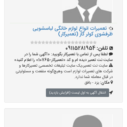
تعمیرات انواع لوازم خانگی لباسشویی
ظرفشوی کولر گاز (تعمیرکار)
تلفن:
09115281954
لطفا پس از تماس با تعمیرکار بگویید: «آگهی شما را در
سایت نت تعمیر دیده ام و کد «تعمیرکار-10765» را اعلام کنید»
سایت نت تعمیر،یک سایت تبلیغات تخصصی تعمیرکارها و
شرکت های تعمیرات لوازم است وهیچ‌گونه منفعت و مسئولیتی
در قبال معامله شما ندارد.
مکان:
یزد - بافق
انتقال آگهی به اول لیست (افزایش بازدید)