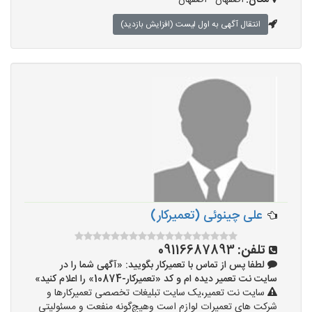
مکان:
اصفهان - اصفهان
انتقال آگهی به اول لیست (افزایش بازدید)
علی چینوئی (تعمیرکار)
تلفن:
09116687893
لطفا پس از تماس با تعمیرکار بگویید: «آگهی شما را در
سایت نت تعمیر دیده ام و کد «تعمیرکار-10874» را اعلام کنید»
سایت نت تعمیر،یک سایت تبلیغات تخصصی تعمیرکارها و
شرکت های تعمیرات لوازم است وهیچ‌گونه منفعت و مسئولیتی