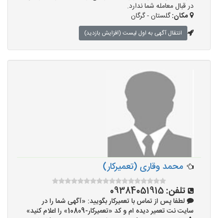
در قبال معامله شما ندارد.
مکان:
گلستان - گرگان
انتقال آگهی به اول لیست (افزایش بازدید)
محمد وقاری (تعمیرکار)
تلفن:
09384051915
لطفا پس از تماس با تعمیرکار بگویید: «آگهی شما را در
سایت نت تعمیر دیده ام و کد «تعمیرکار-10809» را اعلام کنید»