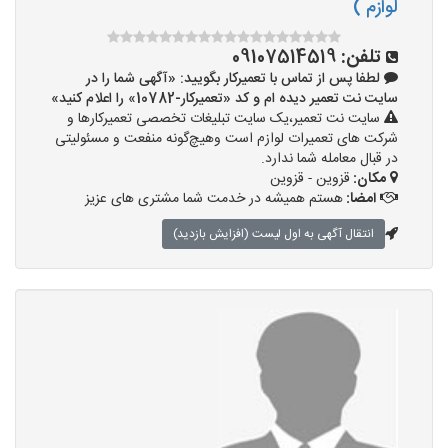
لوازم )
تلفن:
09107514519
لطفا پس از تماس با تعمیرکار بگویید: «آگهی شما را در
سایت نت تعمیر دیده ام و کد «تعمیرکار-10782» را اعلام کنید»
سایت نت تعمیر،یک سایت تبلیغات تخصصی تعمیرکارها و
شرکت های تعمیرات لوازم است وهیچ‌گونه منفعت و مسئولیتی
در قبال معامله شما ندارد.
مکان:
قزوین - قزوین
امضا:
هستم همیشه در خدمت شما مشتری های عزیز
انتقال آگهی به اول لیست (افزایش بازدید)