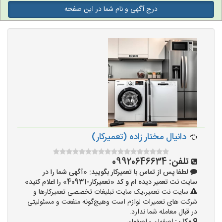
درج آگهی و نام شما در این صفحه
دانیال مختار زاده (تعمیرکار)
تلفن:
09920646634
لطفا پس از تماس با تعمیرکار بگویید: «آگهی شما را در
سایت نت تعمیر دیده ام و کد «تعمیرکار-40931» را اعلام کنید»
سایت نت تعمیر،یک سایت تبلیغات تخصصی تعمیرکارها و
شرکت های تعمیرات لوازم است وهیچ‌گونه منفعت و مسئولیتی
در قبال معامله شما ندارد.