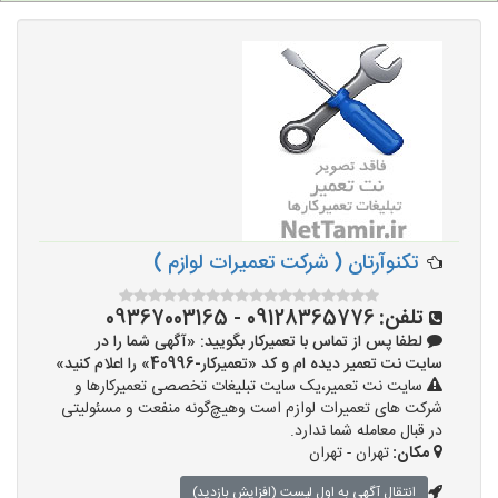
تکنوآرتان ( شرکت تعمیرات لوازم )
تلفن:
09128365776 - 09367003165
لطفا پس از تماس با تعمیرکار بگویید: «آگهی شما را در
سایت نت تعمیر دیده ام و کد «تعمیرکار-40996» را اعلام کنید»
سایت نت تعمیر،یک سایت تبلیغات تخصصی تعمیرکارها و
شرکت های تعمیرات لوازم است وهیچ‌گونه منفعت و مسئولیتی
در قبال معامله شما ندارد.
مکان:
تهران - تهران
انتقال آگهی به اول لیست (افزایش بازدید)