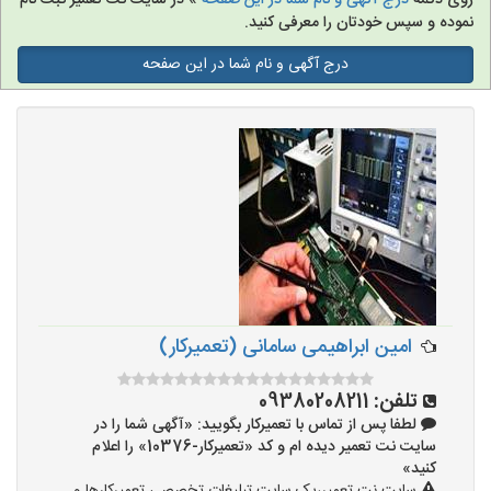
روی دکمه
درج آگهی و نام شما در این صفحه
» در سایت نت تعمیر ثبت نام
نموده و سپس خودتان را معرفی کنید.
درج آگهی و نام شما در این صفحه
امین ابراهیمی سامانی (تعمیرکار)
تلفن:
09380208211
لطفا پس از تماس با تعمیرکار بگویید: «آگهی شما را در
سایت نت تعمیر دیده ام و کد «تعمیرکار-10376» را اعلام
کنید»