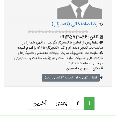
رضا صادقخانی (تعمیرکار)
تلفن:
09135719066
لطفا پس از تماس با تعمیرکار بگویید: «آگهی شما را در
سایت نت تعمیر دیده ام و کد «تعمیرکار-145» را اعلام کنید»
سایت نت تعمیر،یک سایت تبلیغات تخصصی تعمیرکارها و
شرکت های تعمیرات لوازم است وهیچ‌گونه منفعت و مسئولیتی
در قبال معامله شما ندارد.
مکان:
اصفهان - اصفهان
انتقال آگهی به اول لیست (افزایش بازدید)
1
2
بعدی
آخرین