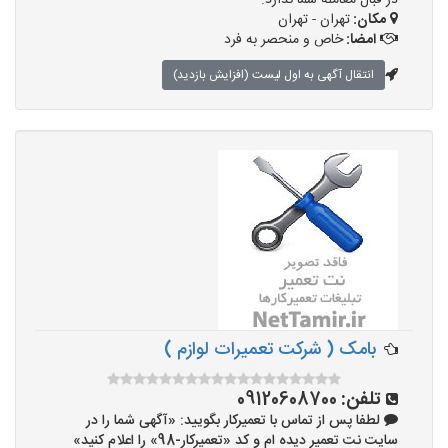
در قبال معامله شما ندارد.
مکان:
تهران - تهران
امضا:
خاص و منحصر به فرد
انتقال آگهی به اول لیست (افزایش بازدید)
بامک ( شرکت تعمیرات لوازم )
تلفن:
09120608700
لطفا پس از تماس با تعمیرکار بگویید: «آگهی شما را در
سایت نت تعمیر دیده ام و کد «تعمیرکار-98» را اعلام کنید»