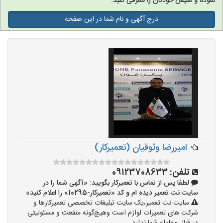
نموده و سپس خودتان را معرفی کنید.
درج آگهی و نام شما در این صفحه
امیررضا وثوقیان (تعمیرکار)
تلفن:
09123708633
لطفا پس از تماس با تعمیرکار بگویید: «آگهی شما را در
سایت نت تعمیر دیده ام و کد «تعمیرکار-10295» را اعلام کنید»
سایت نت تعمیر،یک سایت تبلیغات تخصصی تعمیرکارها و
شرکت های تعمیرات لوازم است وهیچ‌گونه منفعت و مسئولیتی