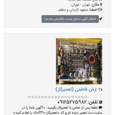
مکان:
تهران - تهران
امضا:
متعهد کاردان و منظم
انتقال آگهی به اول لیست (افزایش بازدید)
ارش فاطمی (تعمیرکار)
تلفن:
09125275982
لطفا پس از تماس با تعمیرکار بگویید: «آگهی شما را در
سایت نت تعمیر دیده ام و کد «تعمیرکار-10230» را اعلام کنید»