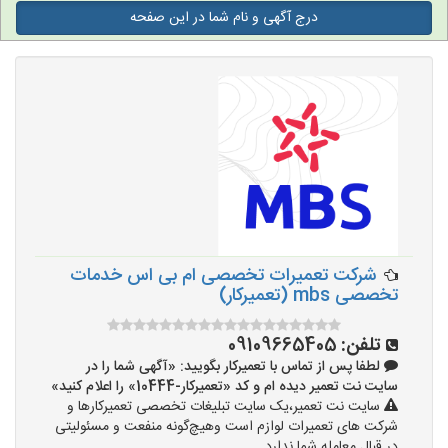
درج آگهی و نام شما در این صفحه
شرکت تعمیرات تخصصی ام بی اس خدمات
تخصصی mbs (تعمیرکار)
تلفن:
09109665405‏‪‬‏
لطفا پس از تماس با تعمیرکار بگویید: «آگهی شما را در
سایت نت تعمیر دیده ام و کد «تعمیرکار-10444» را اعلام کنید»
سایت نت تعمیر،یک سایت تبلیغات تخصصی تعمیرکارها و
شرکت های تعمیرات لوازم است وهیچ‌گونه منفعت و مسئولیتی
در قبال معامله شما ندارد.