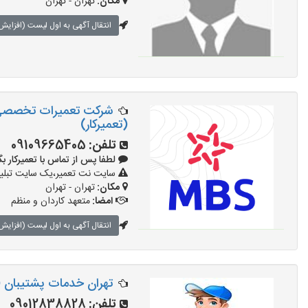
مکان:
تهران - تهران
انتقال آگهی به اول لیست (افزایش 
(تعمیرکار)
تلفن:
09109665405‏‪‬‏
لطفا پس از تماس با تعمیرکار بگویید: 
سایت نت تعمیر،یک سایت تبلیغا
مکان:
تهران - تهران
امضا:
متعهد کاردان و منظم
انتقال آگهی به اول لیست (افزایش 
تهران خدمات پشتیبان (
تلفن:
09012838828