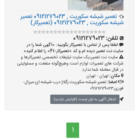
تعمیر شیشه سکوریت , 09121279023 تعمیر
شیشه سکوریت , 09121279023 (تعمیرکار)
تلفن:
09121279023
لطفا پس از تماس با تعمیرکار بگویید: «آگهی شما را در
سایت نت تعمیر دیده ام و کد «تعمیرکار-41» را اعلام کنید»
سایت نت تعمیر،یک سایت تبلیغات تخصصی تعمیرکارها و
شرکت های تعمیرات لوازم است وهیچ‌گونه منفعت و مسئولیتی
در قبال معامله شما ندارد.
مکان:
تهران - تهران
امضا:
تعمیر-شیشه-سکوریت-رگلاژ-درب-شیشه-ای-میرال-
فوری;09121279023
انتقال آگهی به اول لیست (افزایش بازدید)
1