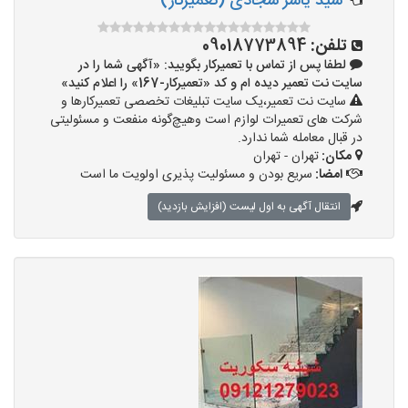
سید یاسر سجادی (تعمیرکار)
تلفن:
09018773894
لطفا پس از تماس با تعمیرکار بگویید: «آگهی شما را در
سایت نت تعمیر دیده ام و کد «تعمیرکار-167» را اعلام کنید»
سایت نت تعمیر،یک سایت تبلیغات تخصصی تعمیرکارها و
شرکت های تعمیرات لوازم است وهیچ‌گونه منفعت و مسئولیتی
در قبال معامله شما ندارد.
مکان:
تهران - تهران
امضا:
سریع بودن و مسئولیت پذیری اولویت ما است
انتقال آگهی به اول لیست (افزایش بازدید)