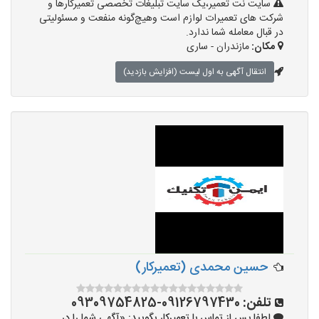
سایت نت تعمیر،یک سایت تبلیغات تخصصی تعمیرکارها و
شرکت های تعمیرات لوازم است وهیچ‌گونه منفعت و مسئولیتی
در قبال معامله شما ندارد.
مکان:
مازندران - ساری
انتقال آگهی به اول لیست (افزایش بازدید)
حسین محمدی (تعمیرکار)
تلفن:
09126797430-09309754825
لطفا پس از تماس با تعمیرکار بگویید: «آگهی شما را در