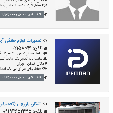
مکان:
خراسان شمالی - بجنورد
امضا:
شرکت تعمیرات لوازم خا
انتقال آگهی به اول لیست (افزایش 
تعمیرات لوازم خانگی آی
تلفن:
02158941
لطفا پس از تماس با تعمیرکار بگویید: 
سایت نت تعمیر،یک سایت تبلیغا
مکان:
تهران - تهران
امضا:
برای هر آی پی یک امداگ
انتقال آگهی به اول لیست (افزایش 
اشکان بازارچی (تعمیرکار
تلفن:
09194652235