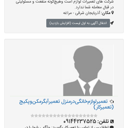
شرکت های تعمیرات لوازم است وهیچ‌گونه منفعت و مسئولیتی
در قبال معامله شما ندارد.
مکان:
آذربایجان شرقی - مراغه
انتقال آگهی به اول لیست (افزایش بازدید)
تعمیر‌لوازم‌‌خانگی‌در‌منزل‌ تعمیر‌آبگرمکن‌وپکیج
(تعمیرکار)
تلفن:
09144237525
لطفا پس از تماس با تعمیرکار بگویید: «آگهی شما را در