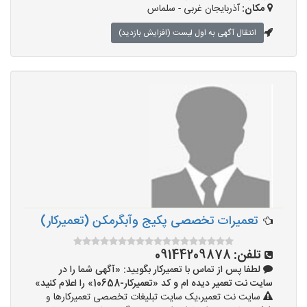
مکان:
آذربایجان غربی - سلماس
انتقال آگهی به اول لیست (افزایش بازدید)
تعمیرات تخصصی پکیج وآبگرمکن (تعمیرکار)
تلفن:
09144209878
لطفا پس از تماس با تعمیرکار بگویید: «آگهی شما را در
سایت نت تعمیر دیده ام و کد «تعمیرکار-10658» را اعلام کنید»
سایت نت تعمیر،یک سایت تبلیغات تخصصی تعمیرکارها و