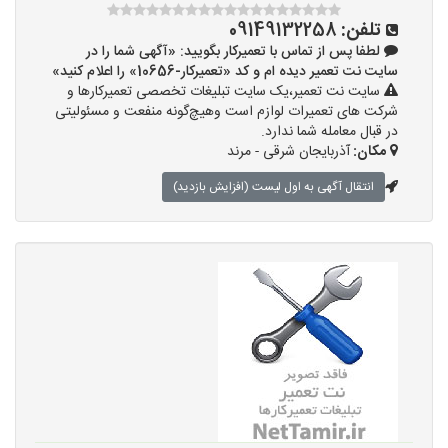
تلفن:
09149132258
لطفا پس از تماس با تعمیرکار بگویید: «آگهی شما را در
سایت نت تعمیر دیده ام و کد «تعمیرکار-10656» را اعلام کنید»
سایت نت تعمیر،یک سایت تبلیغات تخصصی تعمیرکارها و
شرکت های تعمیرات لوازم است وهیچ‌گونه منفعت و مسئولیتی
در قبال معامله شما ندارد.
مکان:
آذربایجان شرقی - مرند
انتقال آگهی به اول لیست (افزایش بازدید)