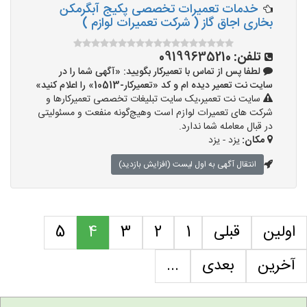
خدمات تعمیرات تخصصی پکیج آبگرمکن
بخاری اجاق گاز ( شرکت تعمیرات لوازم )
تلفن:
09199635210
لطفا پس از تماس با تعمیرکار بگویید: «آگهی شما را در
سایت نت تعمیر دیده ام و کد «تعمیرکار-10513» را اعلام کنید»
سایت نت تعمیر،یک سایت تبلیغات تخصصی تعمیرکارها و
شرکت های تعمیرات لوازم است وهیچ‌گونه منفعت و مسئولیتی
در قبال معامله شما ندارد.
مکان:
یزد - یزد
انتقال آگهی به اول لیست (افزایش بازدید)
اولین
قبلی
1
2
3
4
5
آخرین
بعدی
...