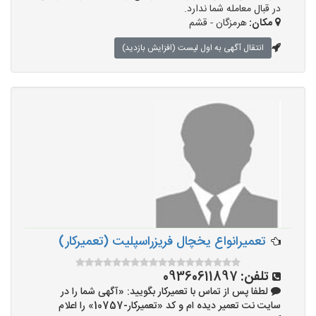
در قبال معامله شما ندارد.
مکان:
هرمزگان - قشم
انتقال آگهی به اول لیست (افزایش بازدید)
تعمیرانواع یخچال فریزراسپلیت (تعمیرکار)
تلفن:
09360611897
لطفا پس از تماس با تعمیرکار بگویید: «آگهی شما را در
سایت نت تعمیر دیده ام و کد «تعمیرکار-10757» را اعلام