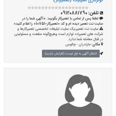
کولرگازی اسپلیت (تعمیرکار)
تلفن:
09120881790
لطفا پس از تماس با تعمیرکار بگویید: «آگهی شما را در
سایت نت تعمیر دیده ام و کد «تعمیرکار-10751» را اعلام کنید»
سایت نت تعمیر،یک سایت تبلیغات تخصصی تعمیرکارها و
شرکت های تعمیرات لوازم است وهیچ‌گونه منفعت و مسئولیتی
در قبال معامله شما ندارد.
مکان:
مازندران - چالوس
انتقال آگهی به اول لیست (افزایش بازدید)