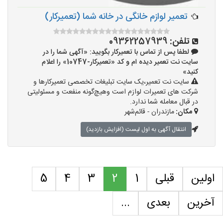
تعمیر لوازم خانگی در خانه شما (تعمیرکار)
تلفن:
09362257939
لطفا پس از تماس با تعمیرکار بگویید: «آگهی شما را در
سایت نت تعمیر دیده ام و کد «تعمیرکار-10747» را اعلام
کنید»
سایت نت تعمیر،یک سایت تبلیغات تخصصی تعمیرکارها و
شرکت های تعمیرات لوازم است وهیچ‌گونه منفعت و مسئولیتی
در قبال معامله شما ندارد.
مکان:
مازندران - قائم‌شهر
انتقال آگهی به اول لیست (افزایش بازدید)
اولین
قبلی
1
2
3
4
5
آخرین
بعدی
...