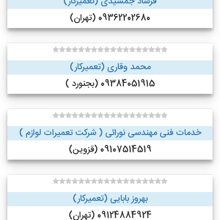
فرشاد جمشیدی (تعمیرکار)
09362202680 (تهران)
محمد وقاری (تعمیرکار)
09384051915 (بجنورد )
خدمات فنی مهندسی نورائی ( شرکت تعمیرات لوازم )
09107514519 (قزوین)
بهروز بابایی (تعمیرکار)
09124884924 (تهران)