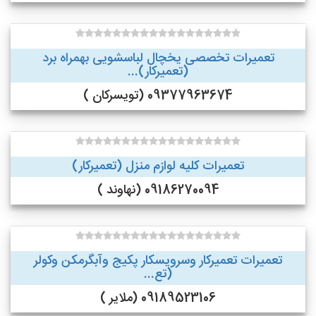
تعمیرات تخصصی یخچال لباسشویی بهمراه برد
(تعمیرکار)...
09377963674 (تویسرکان )
تعمیرات کلیه لوازم منزل (تعمیرکار)
09186270094 (نهاوند )
تعمیرات تعمیرکار وسرویسکار پکیج وآبگرمکن وکولر
(تع...
09189523106 (ملایر )