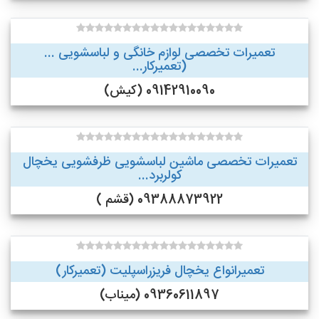
تعمیرات تخصصی لوازم خانگی و لباسشویی ...
(تعمیرکار...
09142910090 (کیش)
تعمیرات تخصصی ماشین لباسشویی ظرفشویی یخچال
کولربرد...
09388873922 (قشم )
تعمیرانواع یخچال فریزراسپلیت (تعمیرکار)
09360611897 (میناب)