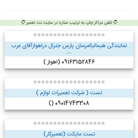
تلفن مراکز چاپ به ترتیب ستاره در سایت نت تعمیر
نمایندگی هیمالیاامرسان پارس جنرال دراهوازآقای عرب
...
09163152846 (اهواز )
تست ( شرکت تعمیرات لوازم )
09014743308 ()
تست مایکت (تعمیرکار)