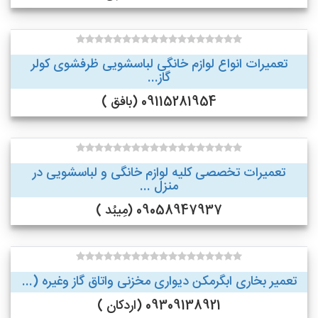
تعمیرات انواع لوازم خانگی لباسشویی ظرفشوی کولر
گاز...
09115281954 (بافق )
تعمیرات تخصصی کلیه لوازم خانگی و لباسشویی در
منزل ...
09058947937 (مِیبُد )
تعمیر بخاری ابگرمکن دیواری مخزنی واتاق گاز وغیره (...
09309138921 (اردکان )