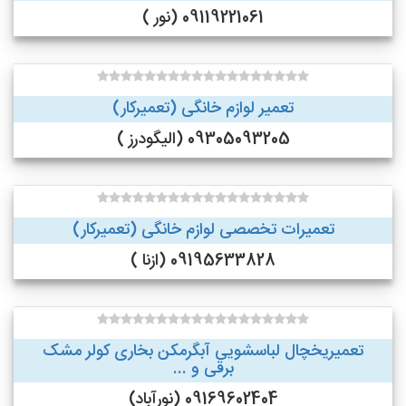
09119221061 (نور )
تعمیر لوازم خانگی (تعمیرکار)
09305093205 (الیگودرز )
تعمیرات تخصصی لوازم خانگی (تعمیرکار)
09195633828 (ازنا )
تعمیریخچال لباسشویی آبگرمکن بخاری کولر مشک
برقی و ...
09169602404 (نورآباد)