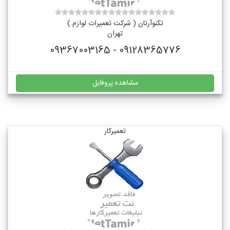
تکنوآرتان ( شرکت تعمیرات لوازم )
تهران
09128365776 - 09367003165
مشاهده پروفایل
تعمیرکار