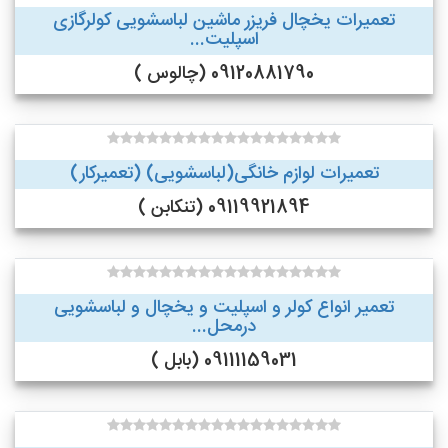
تعمیرات یخچال فریزر ماشین لباسشویی کولرگازی
اسپلیت...
09120881790 (چالوس )
تعمیرات لوازم خانگی(لباسشویی) (تعمیرکار)
09119921894 (تنکابن )
تعمیر انواع کولر و اسپلیت و یخچال و لباسشویی
درمحل...
09111159031 (بابل )