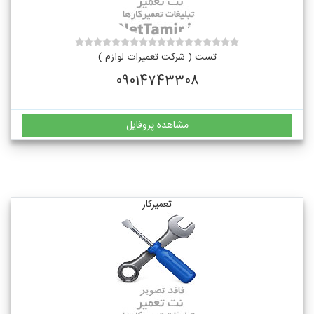
تست ( شرکت تعمیرات لوازم )
09014743308
مشاهده پروفایل
تعمیرکار