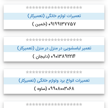
تعمیرات لوازم خانگی (تعمیرکار)
09199137757 (خمین )
تعمیر لباسشویی در منزل در منزل (تعمیرکار)
09013892214 (دلیجان )
تعمیرات انواع برد ولوازم خانگی (تعمیرکار)
09908003068 (ساوه )