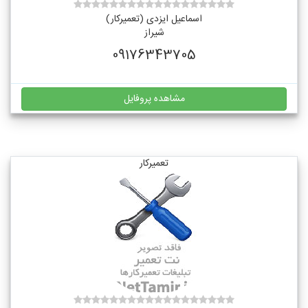
اسماعیل ایزدی (تعمیرکار)
شیراز
09176343705
مشاهده پروفایل
تعمیرکار