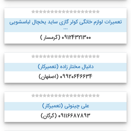
تعمیرات لوازم خانگی کولر گازی ساید یخچال لباسشویی
...
09124321300 (گرمسار )
دانیال مختار زاده (تعمیرکار)
09920646634 (اصفهان)
علی چینوئی (تعمیرکار)
09116687893 (گرگان)