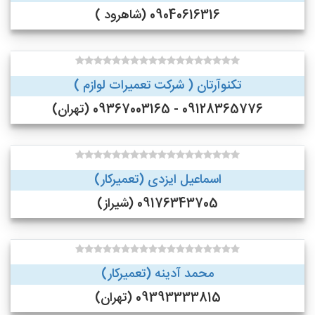
09040616316 (شاهرود )
تکنوآرتان ( شرکت تعمیرات لوازم )
09128365776 - 09367003165 (تهران)
اسماعیل ایزدی (تعمیرکار)
09176343705 (شیراز)
محمد آدینه (تعمیرکار)
09393333815 (تهران)