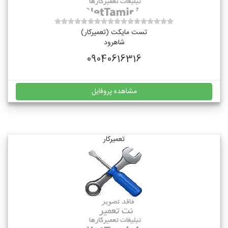
تست مایکت (تعمیرکار)
شاهرود
09040616316
مشاهده پروفایل
تعمیرکار