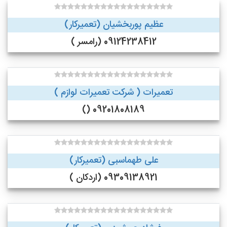
عظیم پوربخشیان (تعمیرکار)
09124238412 (رامسر )
تعمیرات ( شرکت تعمیرات لوازم )
09201808189 ()
علی طهماسبی (تعمیرکار)
09309138921 (اردکان )