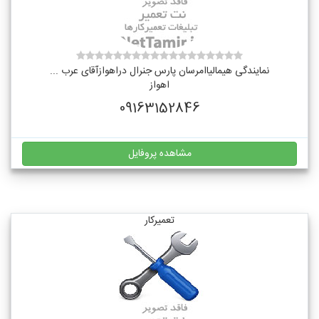
نمایندگی هیمالیاامرسان پارس جنرال دراهوازآقای عرب ...
اهواز
09163152846
مشاهده پروفایل
تعمیرکار