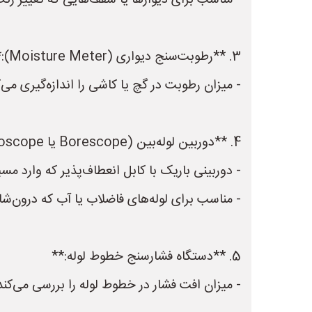
- مناسب برای دیوارها یا سقف‌هایی که تغییر ر
3. **رطوبت‌سنج دیواری (Moisture Meter):**
- میزان رطوبت در گچ یا کاشی را اندازه‌گیری م
4. **دوربین لوله‌بین (Borescope یا Endoscope):**
- دوربینی باریک با کابل انعطاف‌پذیر که وارد مس
- مناسب برای لوله‌های فاضلاب یا آب که درون‌شان
5. **دستگاه فشارسنج خطوط لوله:**
- میزان افت فشار در خطوط لوله را بررسی می‌کند