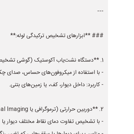
---
### **ابزارهای تشخیص ترکیدگی لوله:**
1. **دستگاه نشت‌یاب آکوستیک (گوشی تشخیص نشتی):**
- با استفاده از میکروفون‌های حساس، صدای چک
- کاربرد: داخل دیوار، کف، یا زمین‌های بتنی.
2. **دوربین حرارتی (ترموگرافی یا Thermal Imaging):**
- با تشخیص تفاوت دمای نقاط مختلف دیوار یا