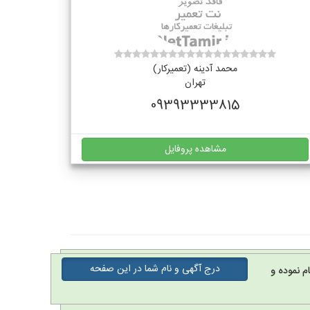
محمد آدینه (تعمیرکار)
تهران
09393333815
مشاهده پروفایل
درج آگهی و نام شما در این صفحه
م نموده و