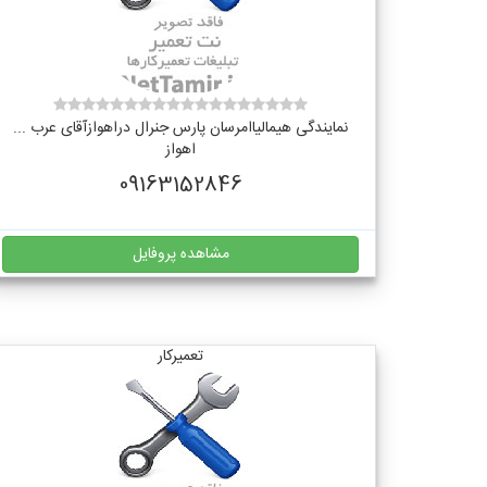
نمایندگی هیمالیاامرسان پارس جنرال دراهوازآقای عرب ...
اهواز
09163152846
مشاهده پروفایل
تعمیرکار