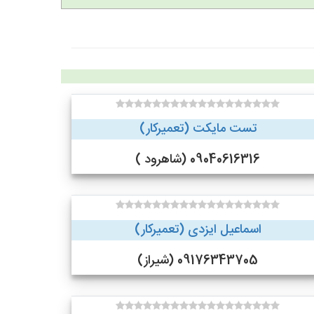
تست مایکت (تعمیرکار)
09040616316 (شاهرود )
اسماعیل ایزدی (تعمیرکار)
09176343705 (شیراز)