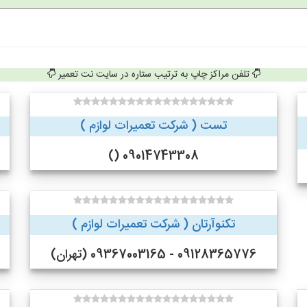
تلفن مراکز چاپ به ترتیب ستاره در سایت نت تعمیر
تست ( شرکت تعمیرات لوازم )
09014743308 ()
تکنوآرتان ( شرکت تعمیرات لوازم )
09128365776 - 09367003165 (تهران)