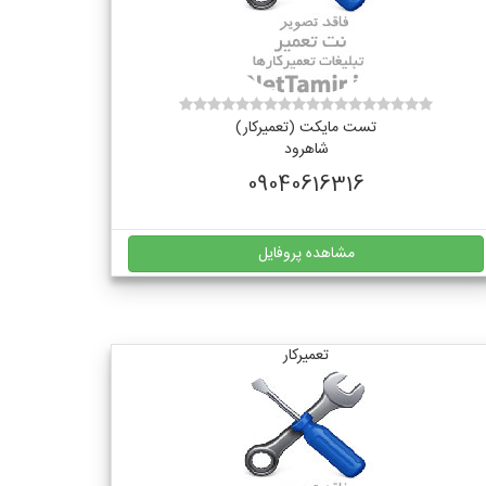
تست مایکت (تعمیرکار)
شاهرود
09040616316
مشاهده پروفایل
تعمیرکار