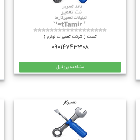
تست ( شرکت تعمیرات لوازم )
09014743308
مشاهده پروفایل
تعمیرکار