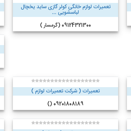
تعمیرات لوازم خانگی کولر گازی ساید یخچال
لباسشویی ...
09124321300 (گرمسار )
تعمیرات ( شرکت تعمیرات لوازم )
09201808189 ()