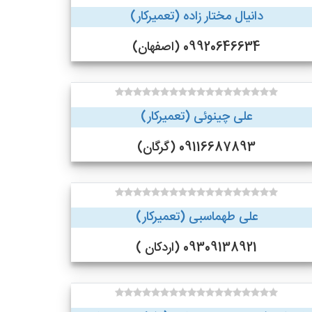
دانیال مختار زاده (تعمیرکار)
09920646634 (اصفهان)
علی چینوئی (تعمیرکار)
09116687893 (گرگان)
علی طهماسبی (تعمیرکار)
09309138921 (اردکان )