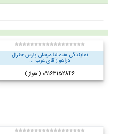
نمایندگی هیمالیاامرسان پارس جنرال
دراهوازآقای عرب ...
09163152846 (اهواز )