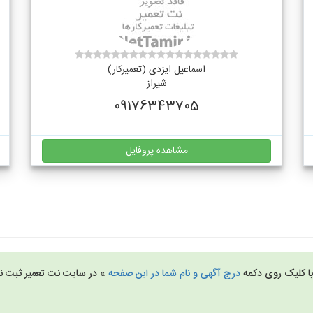
اسماعیل ایزدی (تعمیرکار)
شیراز
09176343705
مشاهده پروفایل
 با کلیک روی دکمه
درج آگهی و نام شما در این صفحه
» در سایت نت تعمیر ثبت نا