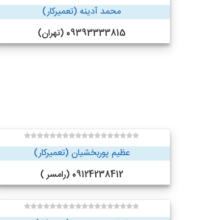
محمد آدینه (تعمیرکار)
09393333815 (تهران)
عظیم پوربخشیان (تعمیرکار)
09124238412 (رامسر )