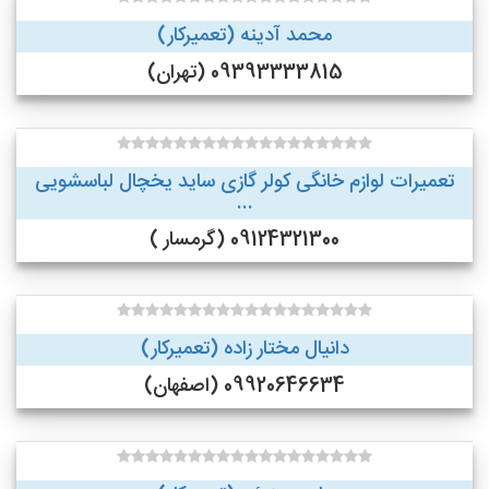
محمد آدینه (تعمیرکار)
09393333815 (تهران)
تعمیرات لوازم خانگی کولر گازی ساید یخچال لباسشویی
...
09124321300 (گرمسار )
دانیال مختار زاده (تعمیرکار)
09920646634 (اصفهان)