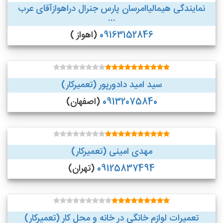
نمایندگی هیمالیاامرسان پارس جنرال دراهوازآقای عرب
...
09163152846
(اهواز )
سید امید دادورپور (تعمیرکار)
09132075840
(اصفهان)
مهدی امینی (تعمیرکار)
09125837494
(تهران)
تعمیرات لوازم خانگی در خانه و محل کار (تعمیرکار)