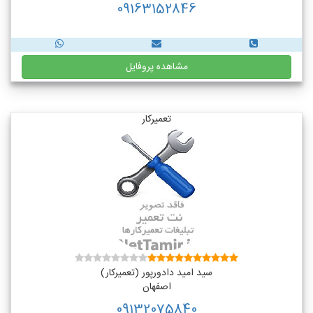
09163152846
مشاهده پروفایل
تعمیرکار
سید امید دادورپور (تعمیرکار)
اصفهان
09132075840