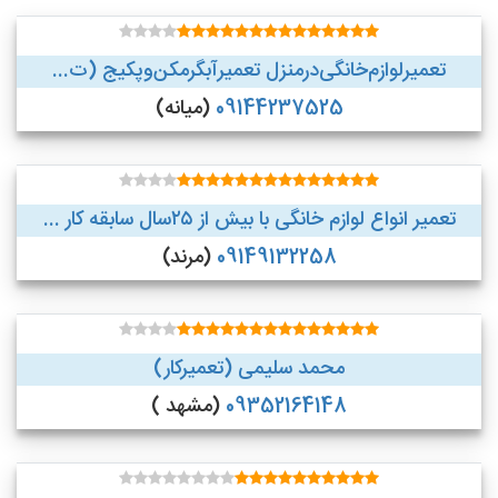
تعمیر‌لوازم‌‌خانگی‌در‌منزل‌ تعمیر‌آبگرمکن‌وپکیج (ت...
09144237525
(میانه)
تعمیر انواع لوازم خانگی با بیش از ۲۵سال سابقه کار ...
09149132258
(مرند)
محمد سلیمی (تعمیرکار)
09352164148
(مشهد )