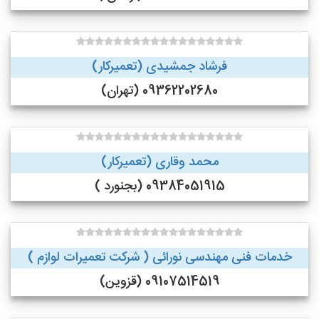
فرشاد جمشیدی (تعمیرکار)
09362202680 (تهران)
محمد وقاری (تعمیرکار)
09384051915 (بجنورد )
خدمات فنی مهندسی نورائی ( شرکت تعمیرات لوازم )
09107514519 (قزوین)