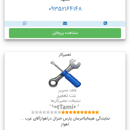
09352164148
مشاهده پروفایل
تعمیرکار
نمایندگی هیمالیاامرسان پارس جنرال دراهوازآقای عرب ...
اهواز