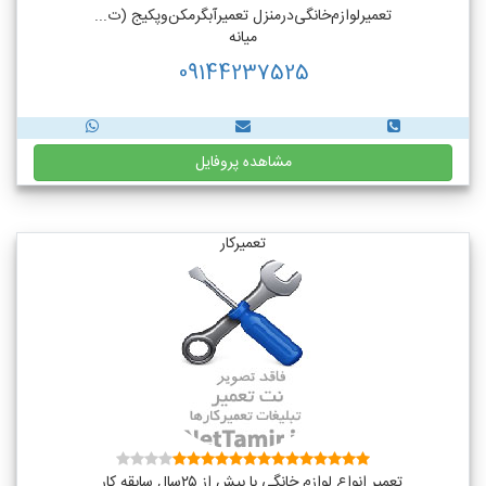
تعمیر‌لوازم‌‌خانگی‌در‌منزل‌ تعمیر‌آبگرمکن‌وپکیج (ت...
میانه
09144237525
مشاهده پروفایل
تعمیرکار
تعمیر انواع لوازم خانگی با بیش از ۲۵سال سابقه کار ...