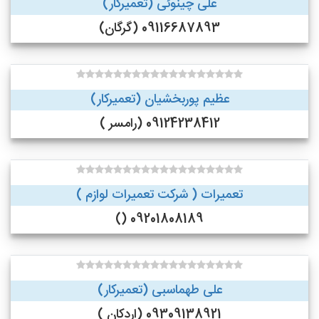
علی چینوئی (تعمیرکار)
09116687893 (گرگان)
عظیم پوربخشیان (تعمیرکار)
09124238412 (رامسر )
تعمیرات ( شرکت تعمیرات لوازم )
09201808189 ()
علی طهماسبی (تعمیرکار)
09309138921 (اردکان )