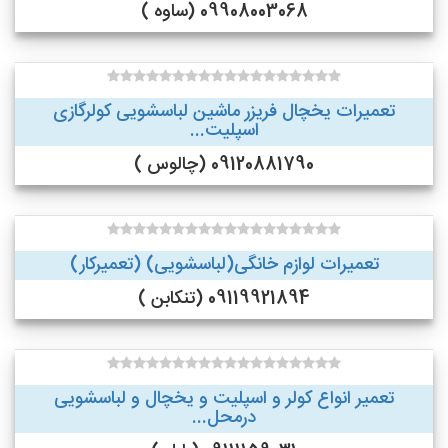
09908003068 (ساوه )
تعمیرات یخچال فریزر ماشین لباسشویی کولرگازی
اسپلیت...
09120881790 (چالوس )
تعمیرات لوازم خانگی(لباسشویی) (تعمیرکار)
09119921894 (تنکابن )
تعمیر انواع کولر و اسپلیت و یخچال و لباسشویی
درمحل...