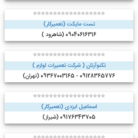
تست مایکت (تعمیرکار)
09040616316 (شاهرود )
تکنوآرتان ( شرکت تعمیرات لوازم )
09128365776 - 09367003165 (تهران)
اسماعیل ایزدی (تعمیرکار)
09176343705 (شیراز)