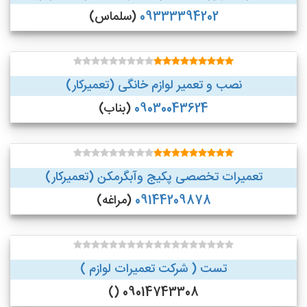
09333394202
(سلماس)
نصب و تعمیر لوازم خانگی (تعمیرکار)
09030043624
(بناب)
تعمیرات تخصصی پکیج وآبگرمکن (تعمیرکار)
09144209878
(مراغه)
تست ( شرکت تعمیرات لوازم )
09014743308 ()