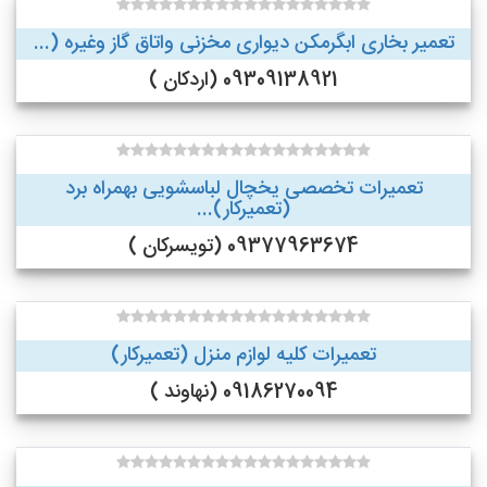
تعمیر بخاری ابگرمکن دیواری مخزنی واتاق گاز وغیره (...
09309138921 (اردکان )
تعمیرات تخصصی یخچال لباسشویی بهمراه برد
(تعمیرکار)...
09377963674 (تویسرکان )
تعمیرات کلیه لوازم منزل (تعمیرکار)
09186270094 (نهاوند )