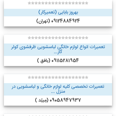
بهروز بابایی (تعمیرکار)
09124884924 (تهران)
تعمیرات انواع لوازم خانگی لباسشویی ظرفشوی کولر
گاز...
09115281954 (بافق )
تعمیرات تخصصی کلیه لوازم خانگی و لباسشویی در
منزل ...
09058947937 (مِیبُد )