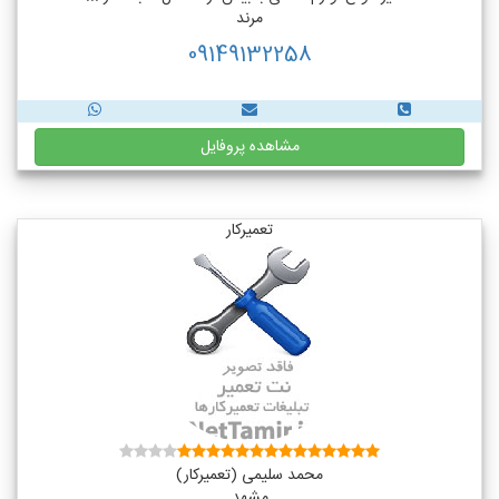
مرند
09149132258
مشاهده پروفایل
تعمیرکار
محمد سلیمی (تعمیرکار)
مشهد