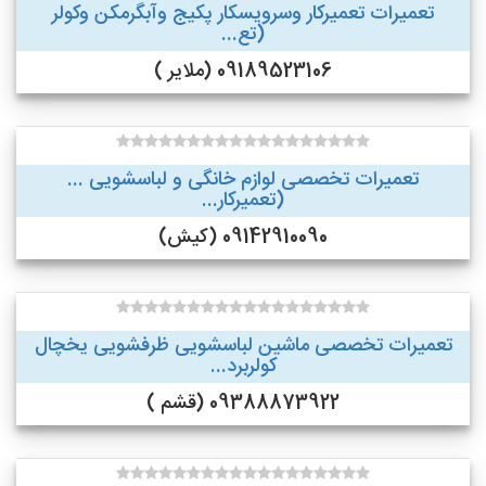
تعمیرات تعمیرکار وسرویسکار پکیج وآبگرمکن وکولر
(تع...
09189523106 (ملایر )
تعمیرات تخصصی لوازم خانگی و لباسشویی ...
(تعمیرکار...
09142910090 (کیش)
تعمیرات تخصصی ماشین لباسشویی ظرفشویی یخچال
کولربرد...
09388873922 (قشم )