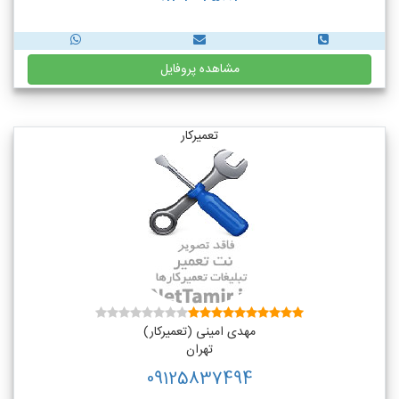
مشاهده پروفایل
تعمیرکار
مهدی امینی (تعمیرکار)
تهران
09125837494