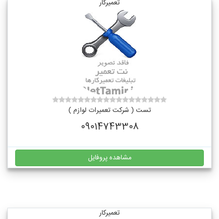
تعمیرکار
تست ( شرکت تعمیرات لوازم )
09014743308
مشاهده پروفایل
تعمیرکار