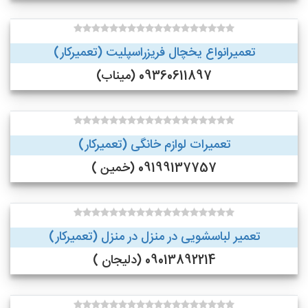
تعمیرانواع یخچال فریزراسپلیت (تعمیرکار)
09360611897 (میناب)
تعمیرات لوازم خانگی (تعمیرکار)
09199137757 (خمین )
تعمیر لباسشویی در منزل در منزل (تعمیرکار)
09013892214 (دلیجان )