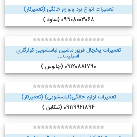
تعمیرات انواع برد ولوازم خانگی (تعمیرکار)
09908003068 (ساوه )
تعمیرات یخچال فریزر ماشین لباسشویی کولرگازی
اسپلیت...
09120881790 (چالوس )
تعمیرات لوازم خانگی(لباسشویی) (تعمیرکار)
09119921894 (تنکابن )