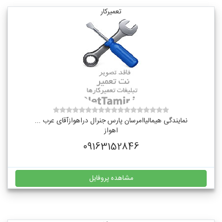
تعمیرکار
نمایندگی هیمالیاامرسان پارس جنرال دراهوازآقای عرب ...
اهواز
09163152846
مشاهده پروفایل