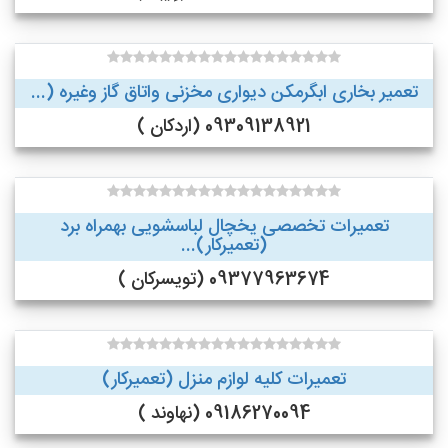
تعمیر بخاری ابگرمکن دیواری مخزنی واتاق گاز وغیره (...
09309138921 (اردکان )
تعمیرات تخصصی یخچال لباسشویی بهمراه برد
(تعمیرکار)...
09377963674 (تویسرکان )
تعمیرات کلیه لوازم منزل (تعمیرکار)
09186270094 (نهاوند )