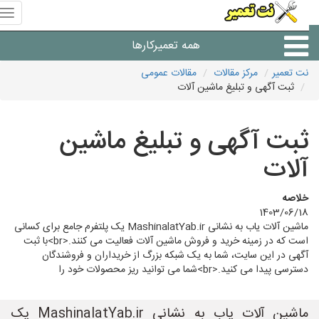
منوی
سای
نت
همه تعمیرکارها
تعمیر
نت تعمیر
مرکز مقالات
مقالات عمومی
ثبت آگهی و تبلیغ ماشین آلات
شرکت های تعمیرات لوازم
ثبت آگهی و تبلیغ ماشین
آلات
خلاصه
1403/06/18
ماشین آلات یاب به نشانی MashinalatYab.ir یک پلتفرم جامع برای کسانی
است که در زمینه خرید و فروش ماشین آلات فعالیت می کنند.<br>با ثبت
آگهی در این سایت، شما به یک شبکه بزرگ از خریداران و فروشندگان
دسترسی پیدا می کنید.<br>شما می توانید ریز محصولات خود را
ماشین آلات یاب به نشانی MashinalatYab.ir یک