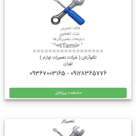
تکنوآرتان ( شرکت تعمیرات لوازم )
تهران
09128365776 - 09367003165
مشاهده پروفایل
تعمیرکار