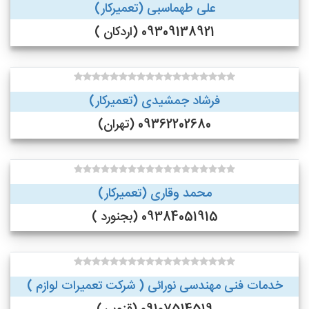
علی طهماسبی (تعمیرکار)
09309138921 (اردکان )
فرشاد جمشیدی (تعمیرکار)
09362202680 (تهران)
محمد وقاری (تعمیرکار)
09384051915 (بجنورد )
خدمات فنی مهندسی نورائی ( شرکت تعمیرات لوازم )