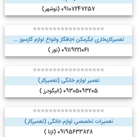
09107247257 (نوشهر)
تعمیرکاربخاری ابگرمکن اجاقگاز وانواع لوازم گازسوز ...
09119221061 (نور )
تعمیر لوازم خانگی (تعمیرکار)
09305093205 (الیگودرز )
تعمیرات تخصصی لوازم خانگی (تعمیرکار)
09195633828 (ازنا )