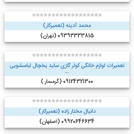
محمد آدینه (تعمیرکار)
09393333815 (تهران)
تعمیرات لوازم خانگی کولر گازی ساید یخچال لباسشویی
...
09124321300 (گرمسار )
دانیال مختار زاده (تعمیرکار)
09920646634 (اصفهان)