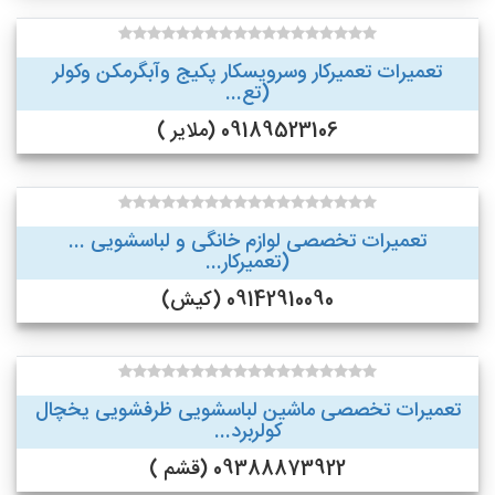
تعمیرات تعمیرکار وسرویسکار پکیج وآبگرمکن وکولر
(تع...
09189523106 (ملایر )
تعمیرات تخصصی لوازم خانگی و لباسشویی ...
(تعمیرکار...
09142910090 (کیش)
تعمیرات تخصصی ماشین لباسشویی ظرفشویی یخچال
کولربرد...
09388873922 (قشم )