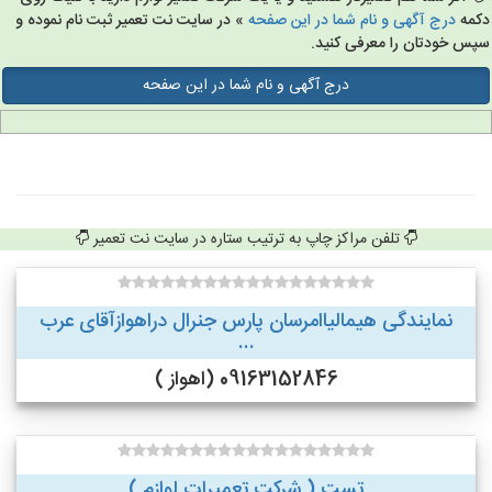
مه
درج آگهی و نام شما در این صفحه
» در سایت نت تعمیر ثبت نام نموده و
س خودتان را معرفی کنید.
درج آگهی و نام شما در این صفحه
تلفن مراکز چاپ به ترتیب ستاره در سایت نت تعمیر
نمایندگی هیمالیاامرسان پارس جنرال دراهوازآقای عرب
...
09163152846 (اهواز )
تست ( شرکت تعمیرات لوازم )