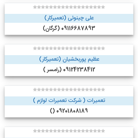
علی چینوئی (تعمیرکار)
09116687893 (گرگان)
عظیم پوربخشیان (تعمیرکار)
09124238412 (رامسر )
تعمیرات ( شرکت تعمیرات لوازم )
09201808189 ()