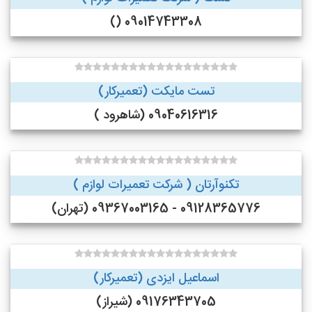
09014743308 ()
تست مایکت (تعمیرکار)
09040616316 (شاهرود )
تکنوآرتان ( شرکت تعمیرات لوازم )
09128365776 - 09367003165 (تهران)
اسماعیل ایزدی (تعمیرکار)
09176343705 (شیراز)