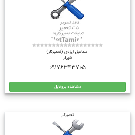
اسماعیل ایزدی (تعمیرکار)
شیراز
09176343705
مشاهده پروفایل
تعمیرکار