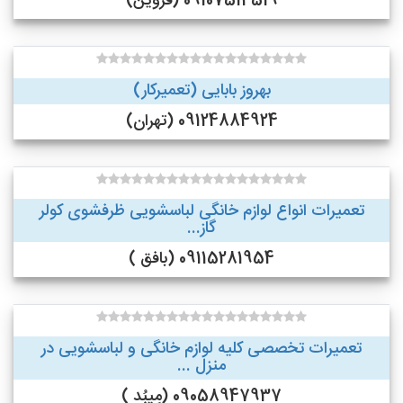
09107514519 (قزوین)
بهروز بابایی (تعمیرکار)
09124884924 (تهران)
تعمیرات انواع لوازم خانگی لباسشویی ظرفشوی کولر
گاز...
09115281954 (بافق )
تعمیرات تخصصی کلیه لوازم خانگی و لباسشویی در
منزل ...
09058947937 (مِیبُد )