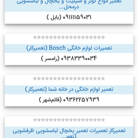
تعمیر انواع کولر و اسپلیت و یخچال و لباسشویی
درمحل...
09111159031 (بابل )
تعمیرات لوازم خانگی Bosch (تعمیرکار)
09383390034 (رامسر )
تعمیر لوازم خانگی در خانه شما (تعمیرکار)
09362257939 (قائم‌شهر )
تعمیرکار تعمیرات تعمیر یخچال لباسشویی ظرفشویی
(تعم...