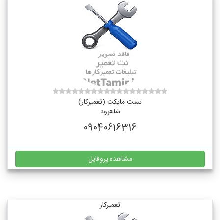
تست مایکت (تعمیرکار)
شاهرود
09040616316
مشاهده پروفایل
تعمیرکار