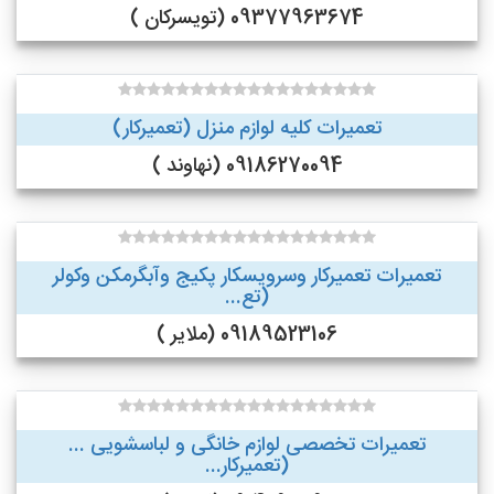
09377963674 (تویسرکان )
تعمیرات کلیه لوازم منزل (تعمیرکار)
09186270094 (نهاوند )
تعمیرات تعمیرکار وسرویسکار پکیج وآبگرمکن وکولر
(تع...
09189523106 (ملایر )
تعمیرات تخصصی لوازم خانگی و لباسشویی ...
(تعمیرکار...