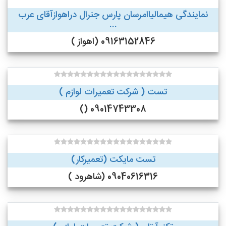
نمایندگی هیمالیاامرسان پارس جنرال دراهوازآقای عرب
...
09163152846 (اهواز )
تست ( شرکت تعمیرات لوازم )
09014743308 ()
تست مایکت (تعمیرکار)
09040616316 (شاهرود )