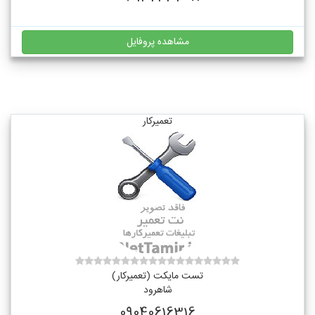
مشاهده پروفایل
تعمیرکار
تست مایکت (تعمیرکار)
شاهرود
09040616316