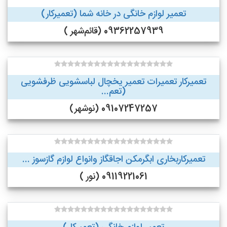
تعمیر لوازم خانگی در خانه شما (تعمیرکار)
09362257939 (قائم‌شهر )
تعمیرکار تعمیرات تعمیر یخچال لباسشویی ظرفشویی
(تعم...
09107247257 (نوشهر)
تعمیرکاربخاری ابگرمکن اجاقگاز وانواع لوازم گازسوز ...
09119221061 (نور )