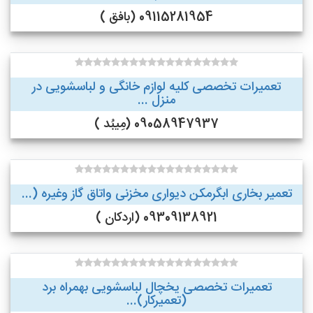
09115281954 (بافق )
تعمیرات تخصصی کلیه لوازم خانگی و لباسشویی در
منزل ...
09058947937 (مِیبُد )
تعمیر بخاری ابگرمکن دیواری مخزنی واتاق گاز وغیره (...
09309138921 (اردکان )
تعمیرات تخصصی یخچال لباسشویی بهمراه برد
(تعمیرکار)...