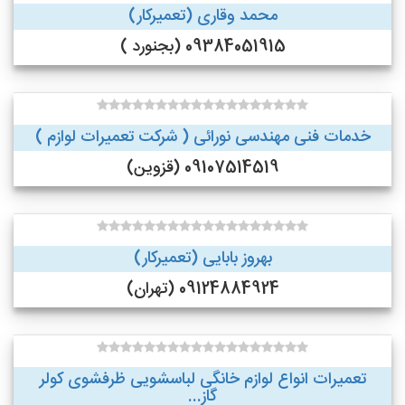
محمد وقاری (تعمیرکار)
09384051915 (بجنورد )
خدمات فنی مهندسی نورائی ( شرکت تعمیرات لوازم )
09107514519 (قزوین)
بهروز بابایی (تعمیرکار)
09124884924 (تهران)
تعمیرات انواع لوازم خانگی لباسشویی ظرفشوی کولر
گاز...