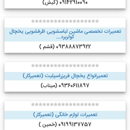
09142910090 (کیش)
تعمیرات تخصصی ماشین لباسشویی ظرفشویی یخچال
کولربرد...
09388873922 (قشم )
تعمیرانواع یخچال فریزراسپلیت (تعمیرکار)
09360611897 (میناب)
تعمیرات لوازم خانگی (تعمیرکار)
09199137757 (خمین )