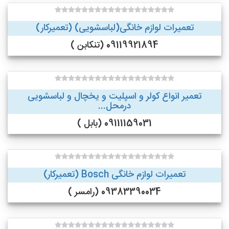
تعمیرات لوازم خانگی(لباسشویی) (تعمیرکار)
09119921894 (تنکابن )
تعمیر انواع کولر و اسپلیت و یخچال و لباسشویی
درمحل...
09111159031 (بابل )
تعمیرات لوازم خانگی Bosch (تعمیرکار)
09383390034 (رامسر )