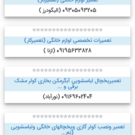
تعمیر لوازم خانگی (تعمیرکار)
09305093205 (الیگودرز )
تعمیرات تخصصی لوازم خانگی (تعمیرکار)
09195633828 (ازنا )
تعمیریخچال لباسشویی آبگرمکن بخاری کولر مشک
برقی و ...
09169602404 (نورآباد)
تعمیر ونصب کولر گازی ویخچالهای خانگی ولباسشویی
(تع...