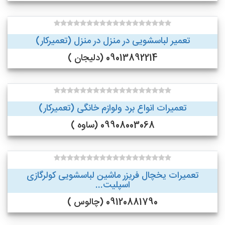
تعمیر لباسشویی در منزل در منزل (تعمیرکار)
09013892214 (دلیجان )
تعمیرات انواع برد ولوازم خانگی (تعمیرکار)
09908003068 (ساوه )
تعمیرات یخچال فریزر ماشین لباسشویی کولرگازی
اسپلیت...
09120881790 (چالوس )