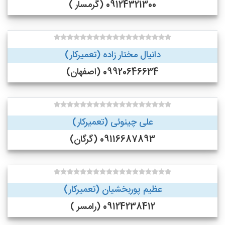
09124321300 (گرمسار )
دانیال مختار زاده (تعمیرکار)
09920646634 (اصفهان)
علی چینوئی (تعمیرکار)
09116687893 (گرگان)
عظیم پوربخشیان (تعمیرکار)
09124238412 (رامسر )