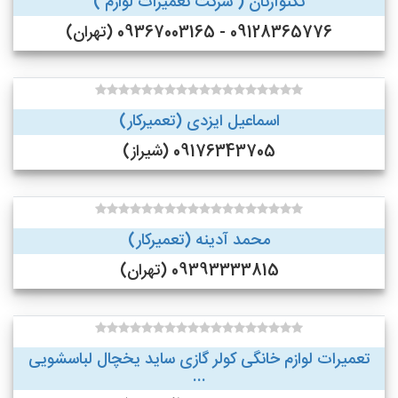
تکنوآرتان ( شرکت تعمیرات لوازم )
09128365776 - 09367003165 (تهران)
اسماعیل ایزدی (تعمیرکار)
09176343705 (شیراز)
محمد آدینه (تعمیرکار)
09393333815 (تهران)
تعمیرات لوازم خانگی کولر گازی ساید یخچال لباسشویی
...