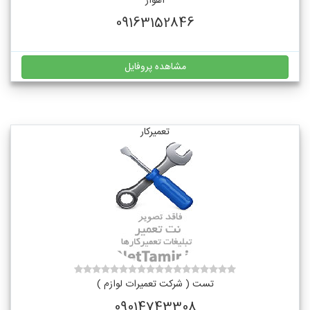
اهواز
09163152846
مشاهده پروفایل
تعمیرکار
تست ( شرکت تعمیرات لوازم )
09014743308