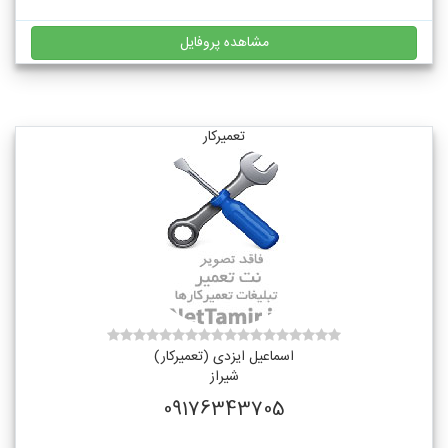
مشاهده پروفایل
تعمیرکار
اسماعیل ایزدی (تعمیرکار)
شیراز
09176343705