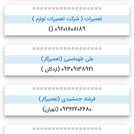
تعمیرات ( شرکت تعمیرات لوازم )
09201808189 ()
علی طهماسبی (تعمیرکار)
09309138921 (اردکان )
فرشاد جمشیدی (تعمیرکار)
09362202680 (تهران)