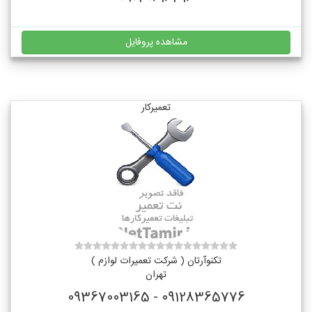
مشاهده پروفایل
تعمیرکار
تکنوآرتان ( شرکت تعمیرات لوازم )
تهران
09128365776 - 09367003165