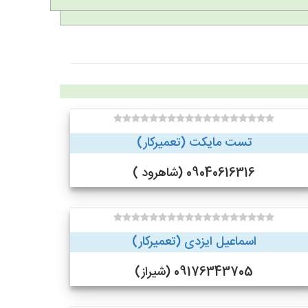
تست مایکت (تعمیرکار)
09040616316 (شاهرود )
اسماعیل ایزدی (تعمیرکار)
09176343705 (شیراز)