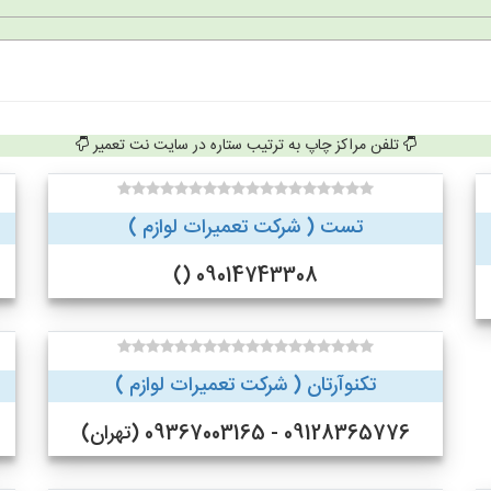
تلفن مراکز چاپ به ترتیب ستاره در سایت نت تعمیر
تست ( شرکت تعمیرات لوازم )
09014743308 ()
تکنوآرتان ( شرکت تعمیرات لوازم )
09128365776 - 09367003165 (تهران)