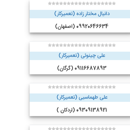
دانیال مختار زاده (تعمیرکار)
09920646634 (اصفهان)
علی چینوئی (تعمیرکار)
09116687893 (گرگان)
علی طهماسبی (تعمیرکار)
09309138921 (اردکان )