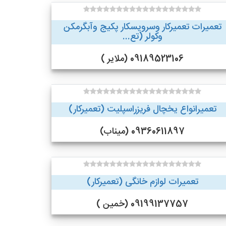
تعمیرات تعمیرکار وسرویسکار پکیج وآبگرمکن
وکولر (تع...
09189523106 (ملایر )
تعمیرانواع یخچال فریزراسپلیت (تعمیرکار)
09360611897 (میناب)
تعمیرات لوازم خانگی (تعمیرکار)
09199137757 (خمین )