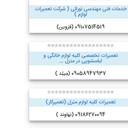
خدمات فنی مهندسی نورائی ( شرکت تعمیرات
لوازم )
09107514519 (قزوین)
تعمیرات تخصصی کلیه لوازم خانگی و
لباسشویی در منزل ...
09058947937 (مِیبُد )
تعمیرات کلیه لوازم منزل (تعمیرکار)
09186270094 (نهاوند )