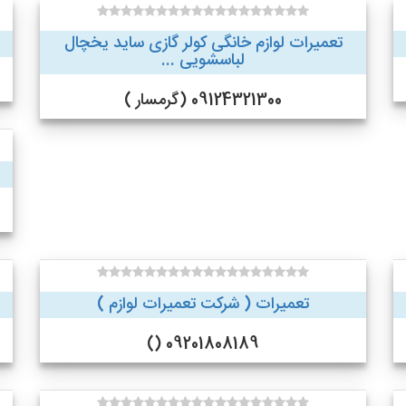
تعمیرات لوازم خانگی کولر گازی ساید یخچال
لباسشویی ...
09124321300 (گرمسار )
تعمیرات ( شرکت تعمیرات لوازم )
09201808189 ()