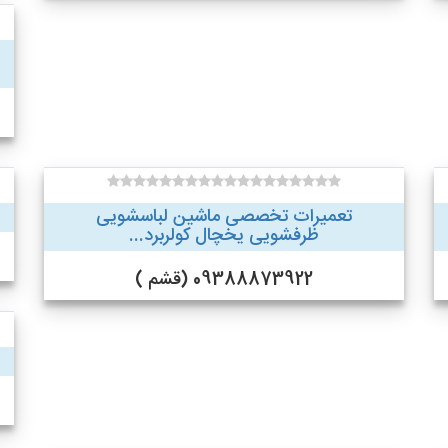
تعمیرات تخصصی ماشین لباسشویی
ظرفشویی یخچال کولربرد...
09388873922 (قشم )