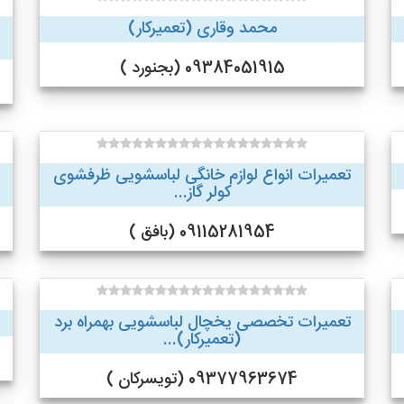
محمد وقاری (تعمیرکار)
09384051915 (بجنورد )
تعمیرات انواع لوازم خانگی لباسشویی ظرفشوی
کولر گاز...
09115281954 (بافق )
تعمیرات تخصصی یخچال لباسشویی بهمراه برد
(تعمیرکار)...
09377963674 (تویسرکان )