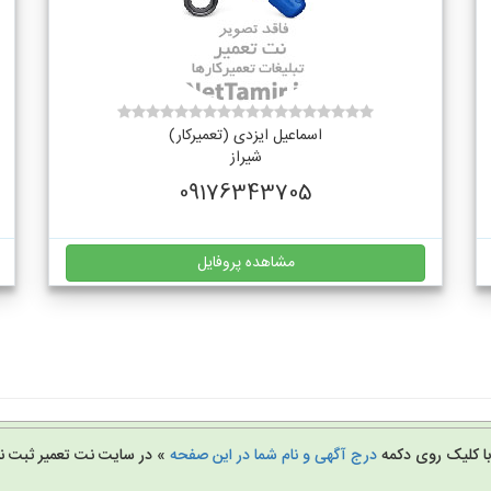
اسماعیل ایزدی (تعمیرکار)
شیراز
09176343705
مشاهده پروفایل
 با کلیک روی دکمه
درج آگهی و نام شما در این صفحه
» در سایت نت تعمیر ثبت نا