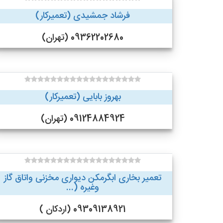
فرشاد جمشیدی (تعمیرکار)
09362202680 (تهران)
بهروز بابایی (تعمیرکار)
09124884924 (تهران)
تعمیر بخاری ابگرمکن دیواری مخزنی واتاق گاز
وغیره (...
09309138921 (اردکان )