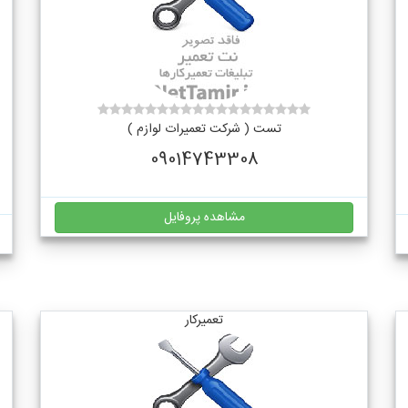
تست ( شرکت تعمیرات لوازم )
09014743308
مشاهده پروفایل
تعمیرکار