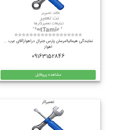
نمایندگی هیمالیاامرسان پارس جنرال دراهوازآقای عرب ...
اهواز
09163152846
مشاهده پروفایل
تعمیرکار