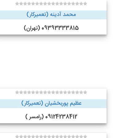
محمد آدینه (تعمیرکار)
09393333815 (تهران)
عظیم پوربخشیان (تعمیرکار)
09124238412 (رامسر )