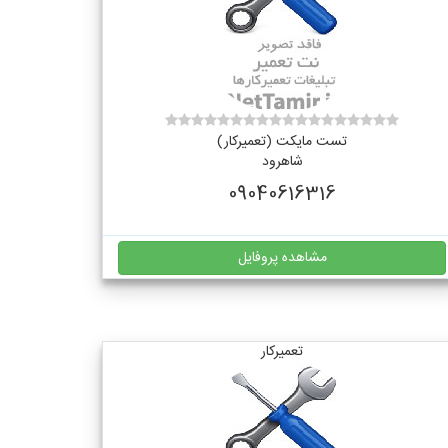
تست مایکت (تعمیرکار)
شاهرود
09040616316
مشاهده پروفایل
تعمیرکار