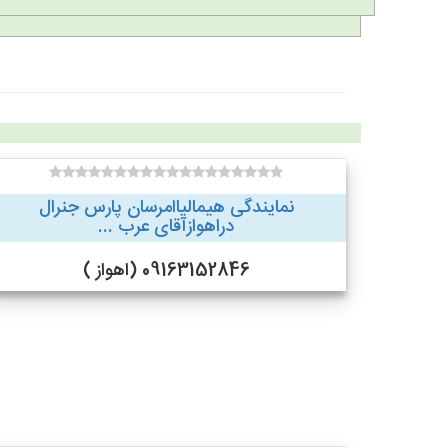
نمایندگی هیمالیاامرسان پارس جنرال
دراهوازآقای عرب ...
09163152846 (اهواز )