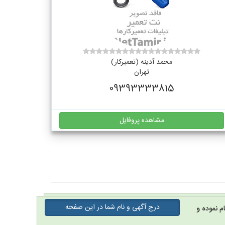
محمد آدینه (تعمیرکار)
تهران
09393333815
مشاهده پروفایل
درج آگهی و نام شما در این صفحه
م نموده و