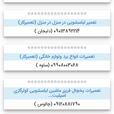
تعمیر لباسشویی در منزل در منزل (تعمیرکار)
09013892214 (دلیجان )
تعمیرات انواع برد ولوازم خانگی (تعمیرکار)
09908003068 (ساوه )
تعمیرات یخچال فریزر ماشین لباسشویی کولرگازی
اسپلیت...
09120881790 (چالوس )