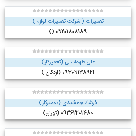
تعمیرات ( شرکت تعمیرات لوازم )
09201808189 ()
علی طهماسبی (تعمیرکار)
09309138921 (اردکان )
فرشاد جمشیدی (تعمیرکار)
09362202680 (تهران)