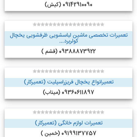
09142910090 (کیش)
تعمیرات تخصصی ماشین لباسشویی ظرفشویی یخچال
کولربرد...
09388873922 (قشم )
تعمیرانواع یخچال فریزراسپلیت (تعمیرکار)
09360611897 (میناب)
تعمیرات لوازم خانگی (تعمیرکار)
09199137757 (خمین )