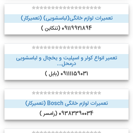
تعمیرات لوازم خانگی(لباسشویی) (تعمیرکار)
09119921894 (تنکابن )
تعمیر انواع کولر و اسپلیت و یخچال و لباسشویی
درمحل...
09111159031 (بابل )
تعمیرات لوازم خانگی Bosch (تعمیرکار)
09383390034 (رامسر )