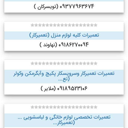
09377963674 (تویسرکان )
تعمیرات کلیه لوازم منزل (تعمیرکار)
09186270094 (نهاوند )
تعمیرات تعمیرکار وسرویسکار پکیج وآبگرمکن وکولر
(تع...
09189523106 (ملایر )
تعمیرات تخصصی لوازم خانگی و لباسشویی ...
(تعمیرکار...