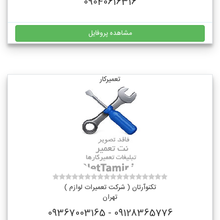
09040616316
مشاهده پروفایل
تعمیرکار
تکنوآرتان ( شرکت تعمیرات لوازم )
تهران
09128365776 - 09367003165