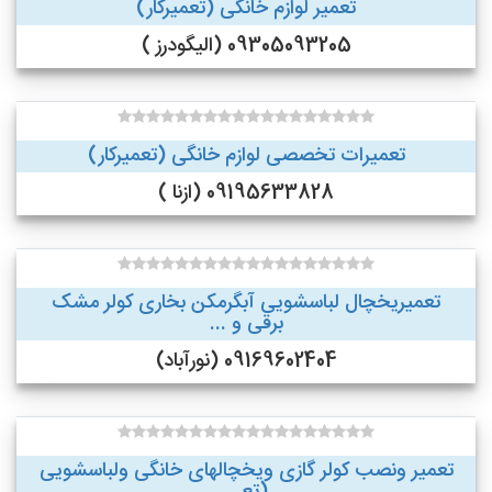
تعمیر لوازم خانگی (تعمیرکار)
09305093205 (الیگودرز )
تعمیرات تخصصی لوازم خانگی (تعمیرکار)
09195633828 (ازنا )
تعمیریخچال لباسشویی آبگرمکن بخاری کولر مشک
برقی و ...
09169602404 (نورآباد)
تعمیر ونصب کولر گازی ویخچالهای خانگی ولباسشویی