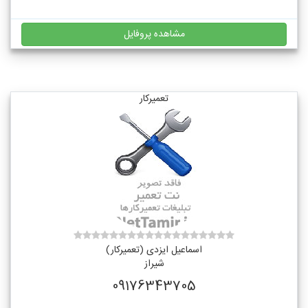
مشاهده پروفایل
تعمیرکار
اسماعیل ایزدی (تعمیرکار)
شیراز
09176343705