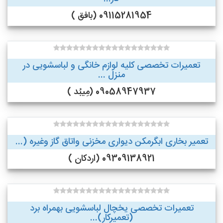
09115281954 (بافق )
تعمیرات تخصصی کلیه لوازم خانگی و لباسشویی در
منزل ...
09058947937 (مِیبُد )
تعمیر بخاری ابگرمکن دیواری مخزنی واتاق گاز وغیره (...
09309138921 (اردکان )
تعمیرات تخصصی یخچال لباسشویی بهمراه برد
(تعمیرکار)...