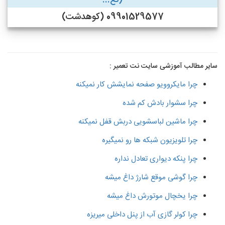
(تع...
09901529577 (کوهدشت)
سایر مطالب آموزشی سایت نت تعمیر :
چرا مایکروویو صفحه نمایشش کار نمیکنه
چرا سشوار بادش کم شده
چرا ماشین لباسشویی دربش قفل نمیکنه
چرا تلویزیون شبکه ها رو نمیگیره
چرا پنکه دیواری تعادل نداره
چرا گوشی موقع شارژ داغ میشه
چرا یخچال موتورش داغ میشه
چرا کولر گازی آب از پنل داخلی میریزه