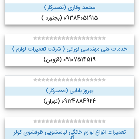
محمد وقاری (تعمیرکار)
09384051915 (بجنورد )
خدمات فنی مهندسی نورائی ( شرکت تعمیرات لوازم )
09107514519 (قزوین)
بهروز بابایی (تعمیرکار)
09124884924 (تهران)
تعمیرات انواع لوازم خانگی لباسشویی ظرفشوی کولر
گاز...