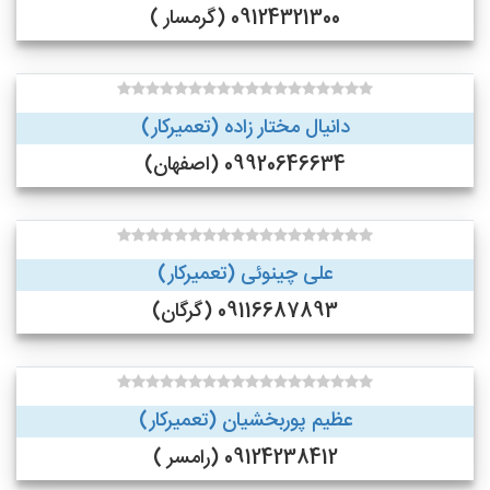
09124321300 (گرمسار )
دانیال مختار زاده (تعمیرکار)
09920646634 (اصفهان)
علی چینوئی (تعمیرکار)
09116687893 (گرگان)
عظیم پوربخشیان (تعمیرکار)
09124238412 (رامسر )