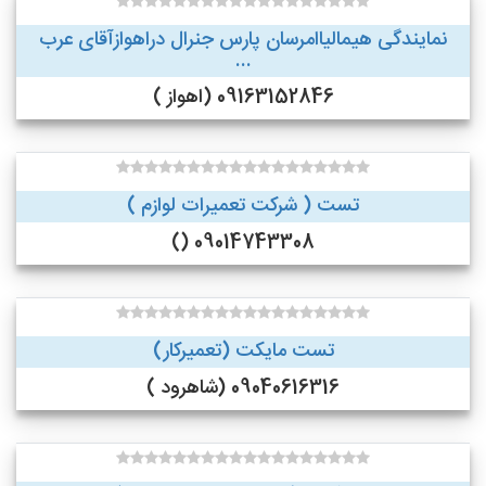
نمایندگی هیمالیاامرسان پارس جنرال دراهوازآقای عرب
...
09163152846 (اهواز )
تست ( شرکت تعمیرات لوازم )
09014743308 ()
تست مایکت (تعمیرکار)
09040616316 (شاهرود )