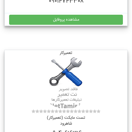
09014743308
مشاهده پروفایل
تعمیرکار
تست مایکت (تعمیرکار)
شاهرود