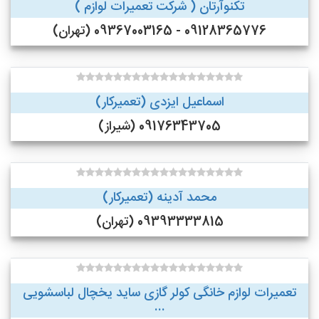
تکنوآرتان ( شرکت تعمیرات لوازم )
09128365776 - 09367003165 (تهران)
اسماعیل ایزدی (تعمیرکار)
09176343705 (شیراز)
محمد آدینه (تعمیرکار)
09393333815 (تهران)
تعمیرات لوازم خانگی کولر گازی ساید یخچال لباسشویی
...