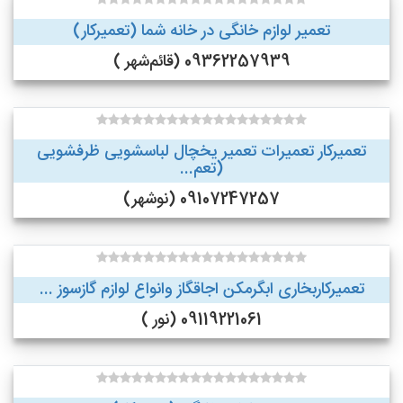
تعمیر لوازم خانگی در خانه شما (تعمیرکار)
09362257939 (قائم‌شهر )
تعمیرکار تعمیرات تعمیر یخچال لباسشویی ظرفشویی
(تعم...
09107247257 (نوشهر)
تعمیرکاربخاری ابگرمکن اجاقگاز وانواع لوازم گازسوز ...
09119221061 (نور )