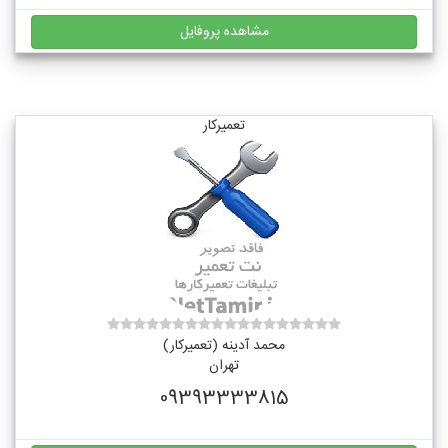
مشاهده پروفایل
تعمیرکار
محمد آدینه (تعمیرکار)
تهران
09393333815