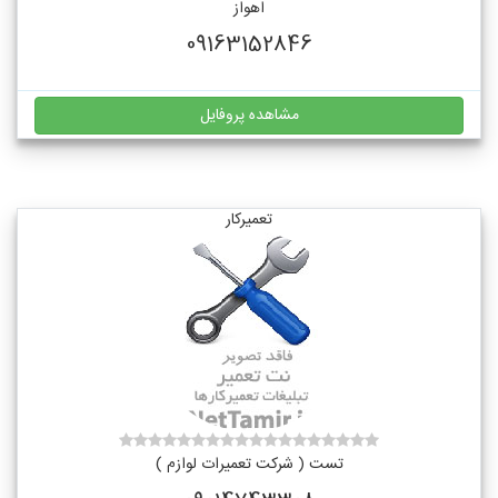
اهواز
09163152846
مشاهده پروفایل
تعمیرکار
تست ( شرکت تعمیرات لوازم )