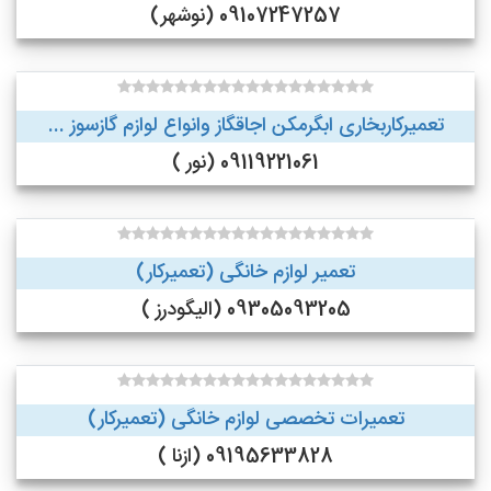
09107247257 (نوشهر)
تعمیرکاربخاری ابگرمکن اجاقگاز وانواع لوازم گازسوز ...
09119221061 (نور )
تعمیر لوازم خانگی (تعمیرکار)
09305093205 (الیگودرز )
تعمیرات تخصصی لوازم خانگی (تعمیرکار)
09195633828 (ازنا )