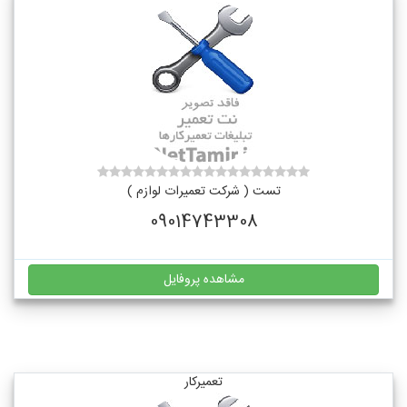
تست ( شرکت تعمیرات لوازم )
09014743308
مشاهده پروفایل
تعمیرکار