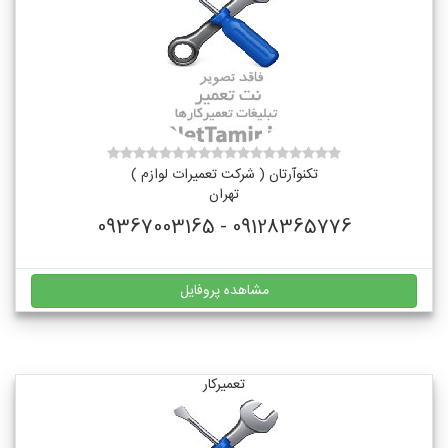
تکنوآرتان ( شرکت تعمیرات لوازم )
تهران
09128365776 - 09367003165
مشاهده پروفایل
تعمیرکار