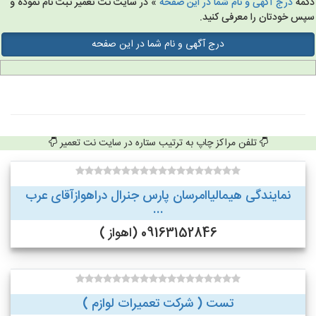
مه
درج آگهی و نام شما در این صفحه
» در سایت نت تعمیر ثبت نام نموده و
س خودتان را معرفی کنید.
درج آگهی و نام شما در این صفحه
تلفن مراکز چاپ به ترتیب ستاره در سایت نت تعمیر
نمایندگی هیمالیاامرسان پارس جنرال دراهوازآقای عرب
...
09163152846 (اهواز )
تست ( شرکت تعمیرات لوازم )