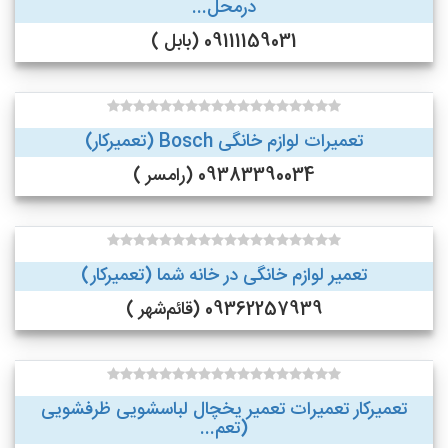
درمحل...
09111159031 (بابل )
تعمیرات لوازم خانگی Bosch (تعمیرکار)
09383390034 (رامسر )
تعمیر لوازم خانگی در خانه شما (تعمیرکار)
09362257939 (قائم‌شهر )
تعمیرکار تعمیرات تعمیر یخچال لباسشویی ظرفشویی
(تعم...