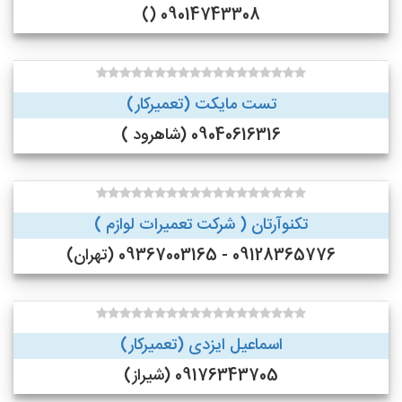
09014743308 ()
تست مایکت (تعمیرکار)
09040616316 (شاهرود )
تکنوآرتان ( شرکت تعمیرات لوازم )
09128365776 - 09367003165 (تهران)
اسماعیل ایزدی (تعمیرکار)
09176343705 (شیراز)