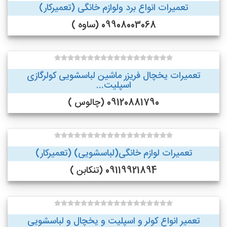
تعمیرات انواع برد ولوازم خانگی (تعمیرکار)
09908003068 (ساوه )
تعمیرات یخچال فریزر ماشین لباسشویی کولرگازی
اسپلیت...
09120881790 (چالوس )
تعمیرات لوازم خانگی(لباسشویی) (تعمیرکار)
09119921894 (تنکابن )
تعمیر انواع کولر و اسپلیت و یخچال و لباسشویی