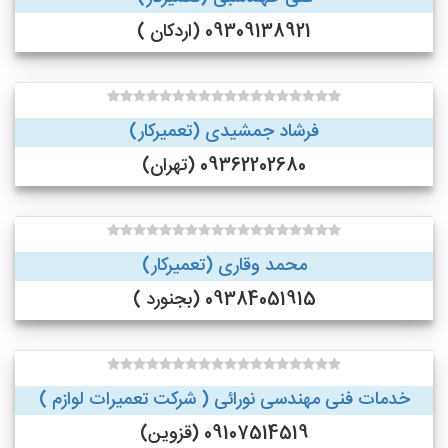
09309138921 (اردکان )
فرشاد جمشیدی (تعمیرکار)
09362202680 (تهران)
محمد وقاری (تعمیرکار)
09384051915 (بجنورد )
خدمات فنی مهندسی نورائی ( شرکت تعمیرات لوازم )
09107514519 (قزوین)