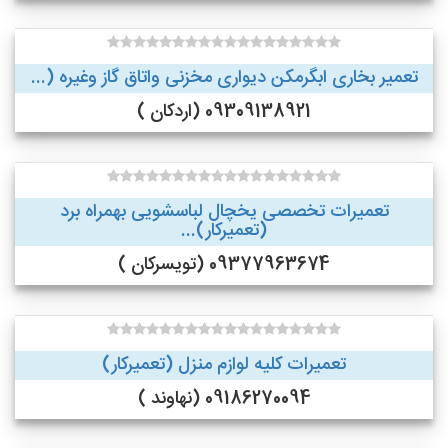
تعمیر بخاری ابگرمکن دیواری مخزنی واتاق گاز وغیره (...
09309138921 (اردکان )
تعمیرات تخصصی یخچال لباسشویی بهمراه برد
(تعمیرکار)...
09377963674 (تویسرکان )
تعمیرات کلیه لوازم منزل (تعمیرکار)
09186270094 (نهاوند )