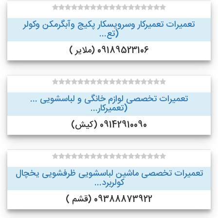
تعمیرات تعمیرکار وسرویسکار پکیج وآبگرمکن وکولر
(تع...
09189523106 (ملایر )
تعمیرات تخصصی لوازم خانگی و لباسشویی ...
(تعمیرکار...
09142910090 (کیش)
تعمیرات تخصصی ماشین لباسشویی ظرفشویی یخچال
کولربرد...
09388873922 (قشم )