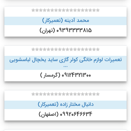
محمد آدینه (تعمیرکار)
09393333815 (تهران)
تعمیرات لوازم خانگی کولر گازی ساید یخچال لباسشویی
...
09124321300 (گرمسار )
دانیال مختار زاده (تعمیرکار)
09920646634 (اصفهان)