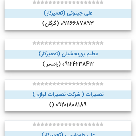
علی چینوئی (تعمیرکار)
09116687893 (گرگان)
عظیم پوربخشیان (تعمیرکار)
09124238412 (رامسر )
تعمیرات ( شرکت تعمیرات لوازم )
09201808189 ()
علی طهماسبی (تعمیرکار)