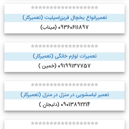
تعمیرانواع یخچال فریزراسپلیت (تعمیرکار)
09360611897 (میناب)
تعمیرات لوازم خانگی (تعمیرکار)
09199137757 (خمین )
تعمیر لباسشویی در منزل در منزل (تعمیرکار)
09013892214 (دلیجان )