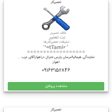
تعمیرکار
نمایندگی هیمالیاامرسان پارس جنرال دراهوازآقای عرب ...
اهواز
09163152846
مشاهده پروفایل
تعمیرکار