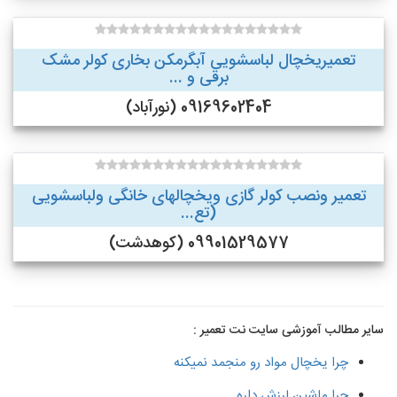
تعمیریخچال لباسشویی آبگرمکن بخاری کولر مشک
برقی و ...
09169602404 (نورآباد)
تعمیر ونصب کولر گازی ویخچالهای خانگی ولباسشویی
(تع...
09901529577 (کوهدشت)
سایر مطالب آموزشی سایت نت تعمیر :
چرا یخچال مواد رو منجمد نمیکنه
چرا ماشین لرزش داره