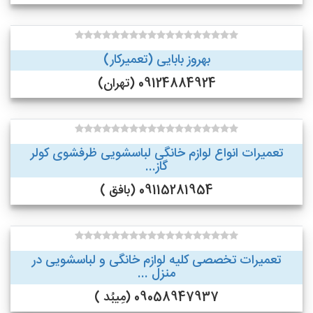
بهروز بابایی (تعمیرکار)
09124884924 (تهران)
تعمیرات انواع لوازم خانگی لباسشویی ظرفشوی کولر
گاز...
09115281954 (بافق )
تعمیرات تخصصی کلیه لوازم خانگی و لباسشویی در
منزل ...
09058947937 (مِیبُد )