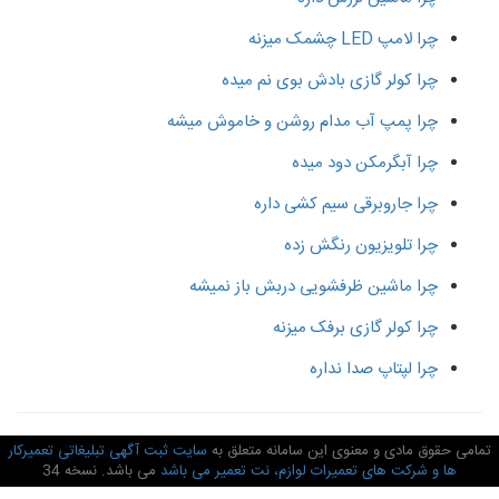
چرا لامپ LED چشمک میزنه
چرا کولر گازی بادش بوی نم میده
چرا پمپ آب مدام روشن و خاموش میشه
چرا آبگرمکن دود میده
چرا جاروبرقی سیم کشی داره
چرا تلویزیون رنگش زده
چرا ماشین ظرفشویی دربش باز نمیشه
چرا کولر گازی برفک میزنه
چرا لپتاپ صدا نداره
امی حقوق مادی و معنوی این سامانه متعلق به
سایت ثبت آگهی تبلیغاتی تعمیرکار
ها و شرکت های تعمیرات لوازم، نت تعمیر می باشد
می باشد. نسخه 34