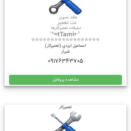
اسماعیل ایزدی (تعمیرکار)
شیراز
09176343705
مشاهده پروفایل
تعمیرکار