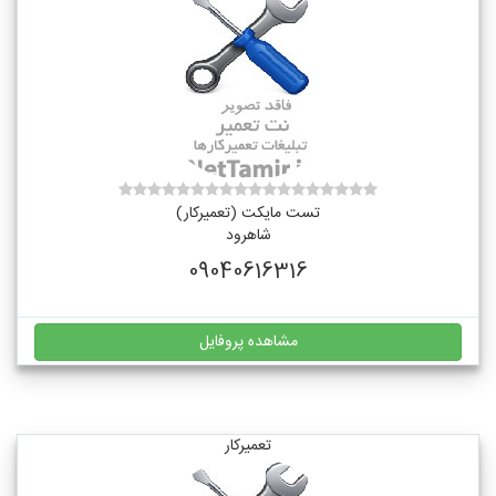
تست مایکت (تعمیرکار)
شاهرود
09040616316
مشاهده پروفایل
تعمیرکار