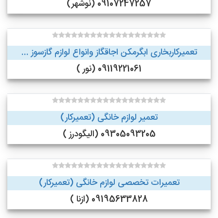
09107247257 (نوشهر)
تعمیرکاربخاری ابگرمکن اجاقگاز وانواع لوازم گازسوز ...
09119221061 (نور )
تعمیر لوازم خانگی (تعمیرکار)
09305093205 (الیگودرز )
تعمیرات تخصصی لوازم خانگی (تعمیرکار)
09195633828 (ازنا )