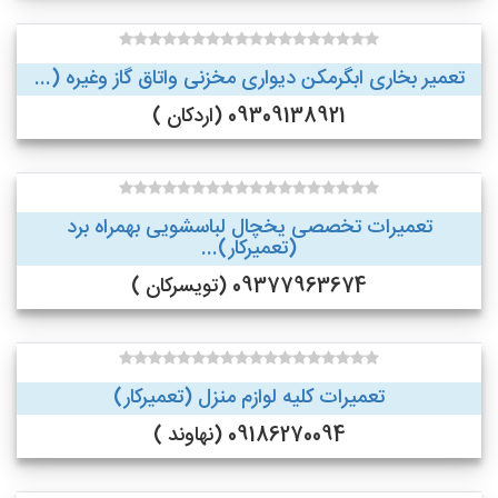
تعمیر بخاری ابگرمکن دیواری مخزنی واتاق گاز وغیره (...
09309138921 (اردکان )
تعمیرات تخصصی یخچال لباسشویی بهمراه برد
(تعمیرکار)...
09377963674 (تویسرکان )
تعمیرات کلیه لوازم منزل (تعمیرکار)
09186270094 (نهاوند )