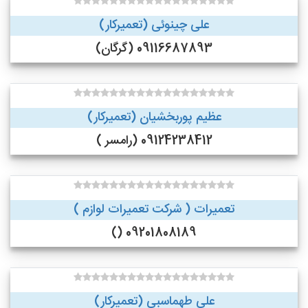
علی چینوئی (تعمیرکار)
09116687893 (گرگان)
عظیم پوربخشیان (تعمیرکار)
09124238412 (رامسر )
تعمیرات ( شرکت تعمیرات لوازم )
09201808189 ()
علی طهماسبی (تعمیرکار)