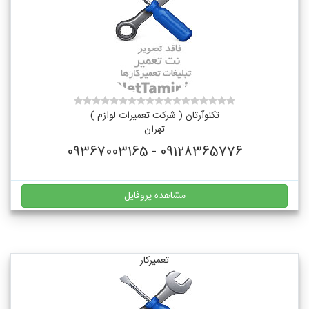
تکنوآرتان ( شرکت تعمیرات لوازم )
تهران
09128365776 - 09367003165
مشاهده پروفایل
تعمیرکار