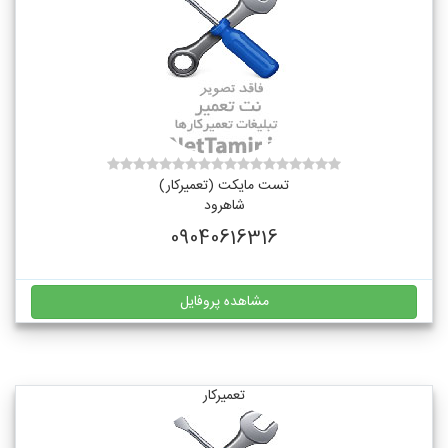
تست مایکت (تعمیرکار)
شاهرود
09040616316
مشاهده پروفایل
تعمیرکار