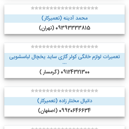
محمد آدینه (تعمیرکار)
09393333815 (تهران)
تعمیرات لوازم خانگی کولر گازی ساید یخچال لباسشویی
...
09124321300 (گرمسار )
دانیال مختار زاده (تعمیرکار)
09920646634 (اصفهان)