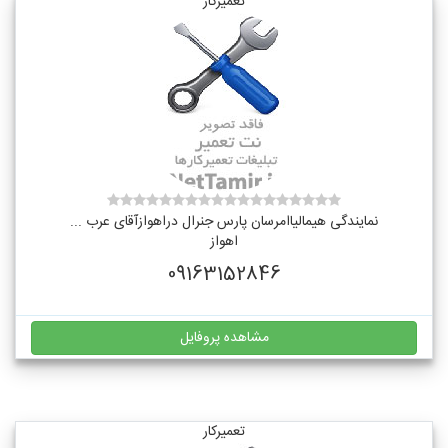
تعمیرکار
نمایندگی هیمالیاامرسان پارس جنرال دراهوازآقای عرب ...
اهواز
09163152846
مشاهده پروفایل
تعمیرکار