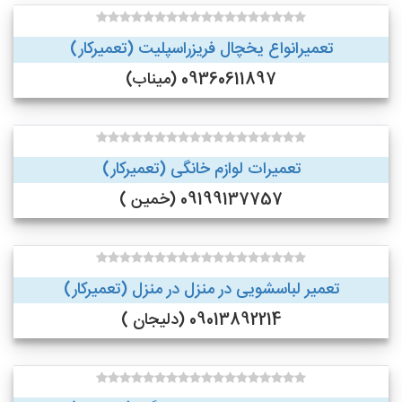
تعمیرانواع یخچال فریزراسپلیت (تعمیرکار)
09360611897 (میناب)
تعمیرات لوازم خانگی (تعمیرکار)
09199137757 (خمین )
تعمیر لباسشویی در منزل در منزل (تعمیرکار)
09013892214 (دلیجان )