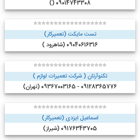
09014743308 ()
تست مایکت (تعمیرکار)
09040616316 (شاهرود )
تکنوآرتان ( شرکت تعمیرات لوازم )
09128365776 - 09367003165 (تهران)
اسماعیل ایزدی (تعمیرکار)
09176343705 (شیراز)