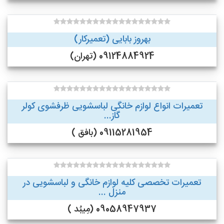
بهروز بابایی (تعمیرکار)
09124884924 (تهران)
تعمیرات انواع لوازم خانگی لباسشویی ظرفشوی کولر
گاز...
09115281954 (بافق )
تعمیرات تخصصی کلیه لوازم خانگی و لباسشویی در
منزل ...
09058947937 (مِیبُد )