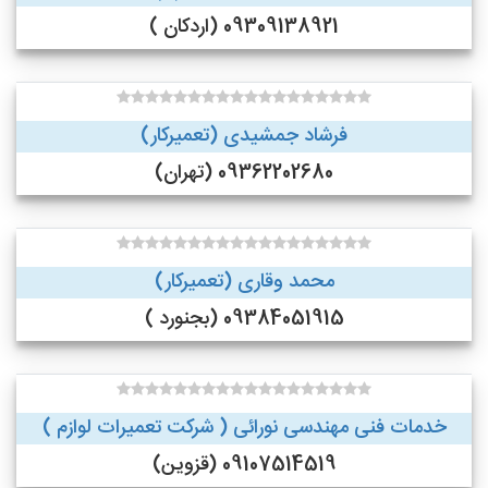
09309138921 (اردکان )
فرشاد جمشیدی (تعمیرکار)
09362202680 (تهران)
محمد وقاری (تعمیرکار)
09384051915 (بجنورد )
خدمات فنی مهندسی نورائی ( شرکت تعمیرات لوازم )
09107514519 (قزوین)