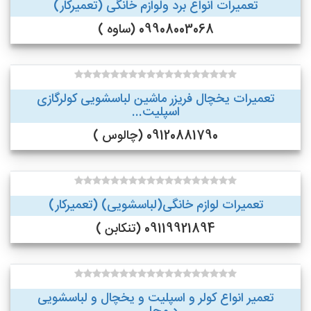
تعمیرات انواع برد ولوازم خانگی (تعمیرکار)
09908003068 (ساوه )
تعمیرات یخچال فریزر ماشین لباسشویی کولرگازی
اسپلیت...
09120881790 (چالوس )
تعمیرات لوازم خانگی(لباسشویی) (تعمیرکار)
09119921894 (تنکابن )
تعمیر انواع کولر و اسپلیت و یخچال و لباسشویی