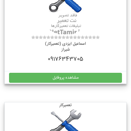
اسماعیل ایزدی (تعمیرکار)
شیراز
09176343705
مشاهده پروفایل
تعمیرکار