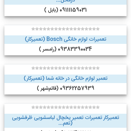
درمحل...
09111159031 (بابل )
تعمیرات لوازم خانگی Bosch (تعمیرکار)
09383390034 (رامسر )
تعمیر لوازم خانگی در خانه شما (تعمیرکار)
09362257939 (قائم‌شهر )
تعمیرکار تعمیرات تعمیر یخچال لباسشویی ظرفشویی
(تعم...