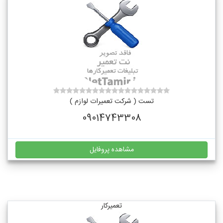
تست ( شرکت تعمیرات لوازم )
09014743308
مشاهده پروفایل
تعمیرکار