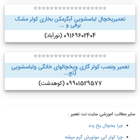
تعمیریخچال لباسشویی آبگرمکن بخاری کولر مشک
برقی و ...
09169602404 (نورآباد)
تعمیر ونصب کولر گازی ویخچالهای خانگی ولباسشویی
(تع...
09901529577 (کوهدشت)
سایر مطالب آموزشی سایت نت تعمیر :
چرا یخچال یخ زده
چرا کولر آبی موتورش گرم میشه