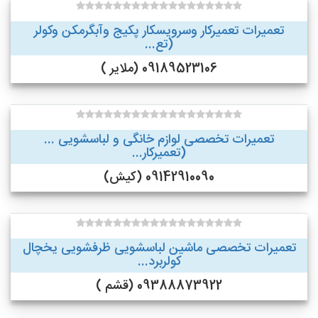
تعمیرات تعمیرکار وسرویسکار پکیج وآبگرمکن وکولر
(تع...
09189523106 (ملایر )
تعمیرات تخصصی لوازم خانگی و لباسشویی ...
(تعمیرکار...
09142910090 (کیش)
تعمیرات تخصصی ماشین لباسشویی ظرفشویی یخچال
کولربرد...
09388873922 (قشم )