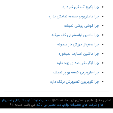
چرا پکیج آب گرم کم داره
چرا مایکروویو صفحه نمایش نداره
چرا گوشی روشن نمیشه
چرا ماشین لباسشویی کف میکنه
چرا یخچال درزش باز میمونه
چرا ماشین استارت نمیخوره
چرا آبگرمکن صدای زیاد داره
چرا جاروبرقی کیسه رو پر نمیکنه
چرا تلویزیون تصویرش برفک داره
امی حقوق مادی و معنوی این سامانه متعلق به
سایت ثبت آگهی تبلیغاتی تعمیرکار
ها و شرکت های تعمیرات لوازم، نت تعمیر می باشد
می باشد. نسخه 34