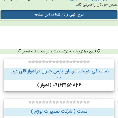
س خودتان را معرفی کنید.
درج آگهی و نام شما در این صفحه
تلفن مراکز چاپ به ترتیب ستاره در سایت نت تعمیر
نمایندگی هیمالیاامرسان پارس جنرال دراهوازآقای عرب
...
09163152846 (اهواز )
تست ( شرکت تعمیرات لوازم )