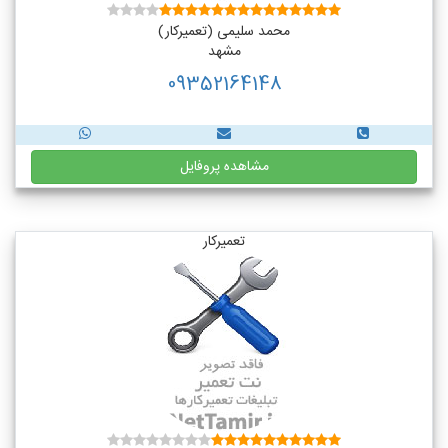
محمد سلیمی (تعمیرکار)
مشهد
09352164148
مشاهده پروفایل
تعمیرکار