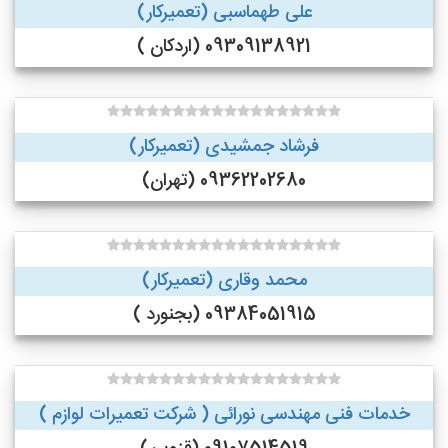
علی طهماسبی (تعمیرکار)
09309138921 (اردکان )
فرشاد جمشیدی (تعمیرکار)
09362202680 (تهران)
محمد وقاری (تعمیرکار)
09384051915 (بجنورد )
خدمات فنی مهندسی نورائی ( شرکت تعمیرات لوازم )