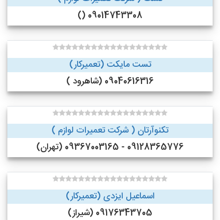
09014743308 ()
تست مایکت (تعمیرکار)
09040616316 (شاهرود )
تکنوآرتان ( شرکت تعمیرات لوازم )
09128365776 - 09367003165 (تهران)
اسماعیل ایزدی (تعمیرکار)
09176343705 (شیراز)