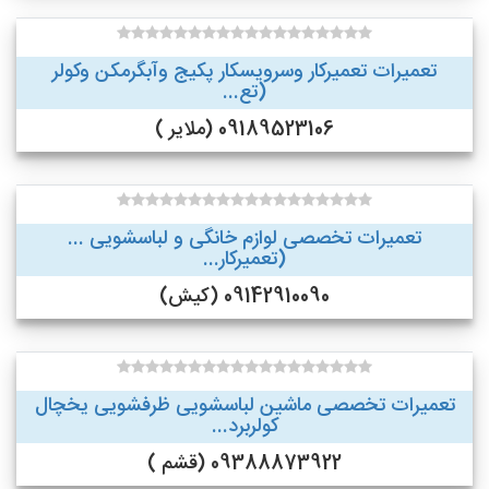
تعمیرات تعمیرکار وسرویسکار پکیج وآبگرمکن وکولر
(تع...
09189523106 (ملایر )
تعمیرات تخصصی لوازم خانگی و لباسشویی ...
(تعمیرکار...
09142910090 (کیش)
تعمیرات تخصصی ماشین لباسشویی ظرفشویی یخچال
کولربرد...
09388873922 (قشم )