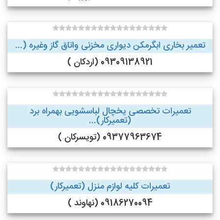
تعمیر بخاری ابگرمکن دیواری مخزنی واتاق گاز وغیره (...
09309138921 (اردکان )
تعمیرات تخصصی یخچال لباسشویی بهمراه برد
(تعمیرکار)...
09377963674 (تویسرکان )
تعمیرات کلیه لوازم منزل (تعمیرکار)
09186270094 (نهاوند )