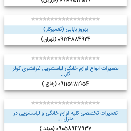
09107514519 (قزوین)
بهروز بابایی (تعمیرکار)
09124884924 (تهران)
تعمیرات انواع لوازم خانگی لباسشویی ظرفشوی کولر
گاز...
09115281954 (بافق )
تعمیرات تخصصی کلیه لوازم خانگی و لباسشویی در
منزل ...
09058947937 (مِیبُد )