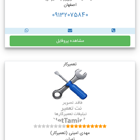
اصفهان
09132075840
مشاهده پروفایل
تعمیرکار
مهدی امینی (تعمیرکار)
تهران