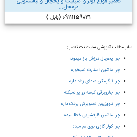
تعمیر انواع کولر و اسپلیت و یخچال و لباسشویی
درمحل...
09111159031 (بابل )
سایر مطالب آموزشی سایت نت تعمیر :
چرا یخچال درزش باز میمونه
چرا ماشین استارت نمیخوره
چرا آبگرمکن صدای زیاد داره
چرا جاروبرقی کیسه رو پر نمیکنه
چرا تلویزیون تصویرش برفک داره
چرا ماشین ظرفشویی خطا میده
چرا کولر گازی بوی نم میده