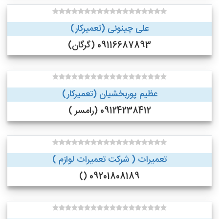
علی چینوئی (تعمیرکار)
09116687893 (گرگان)
عظیم پوربخشیان (تعمیرکار)
09124238412 (رامسر )
تعمیرات ( شرکت تعمیرات لوازم )
09201808189 ()