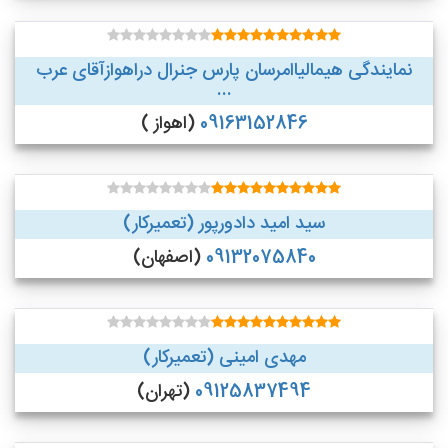
نمایندگی هیمالیاامرسان پارس جنرال دراهوازآقای عرب
...
09163152846
(اهواز )
سید امید دادورپور (تعمیرکار)
09132075840
(اصفهان)
مهدی امینی (تعمیرکار)
09125837494
(تهران)