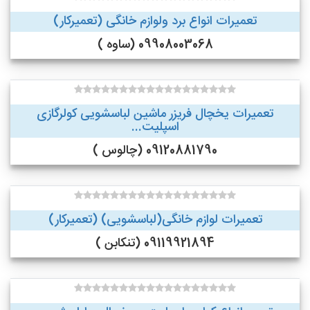
تعمیرات انواع برد ولوازم خانگی (تعمیرکار)
09908003068 (ساوه )
تعمیرات یخچال فریزر ماشین لباسشویی کولرگازی
اسپلیت...
09120881790 (چالوس )
تعمیرات لوازم خانگی(لباسشویی) (تعمیرکار)
09119921894 (تنکابن )