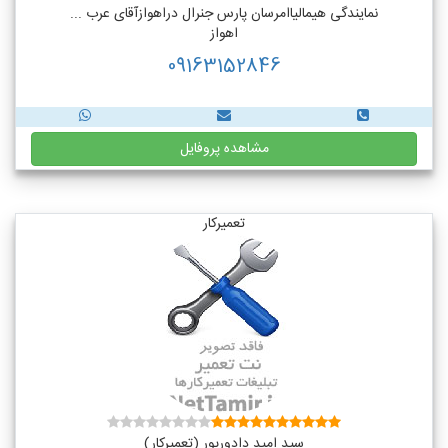
نمایندگی هیمالیاامرسان پارس جنرال دراهوازآقای عرب ...
اهواز
09163152846
مشاهده پروفایل
تعمیرکار
سید امید دادورپور (تعمیرکار)