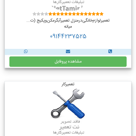
تعمیر‌لوازم‌‌خانگی‌در‌منزل‌ تعمیر‌آبگرمکن‌وپکیج (ت...
میانه
09144237525
مشاهده پروفایل
تعمیرکار