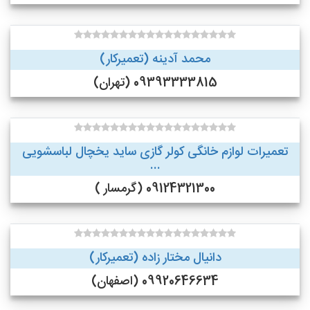
محمد آدینه (تعمیرکار)
09393333815 (تهران)
تعمیرات لوازم خانگی کولر گازی ساید یخچال لباسشویی
...
09124321300 (گرمسار )
دانیال مختار زاده (تعمیرکار)
09920646634 (اصفهان)