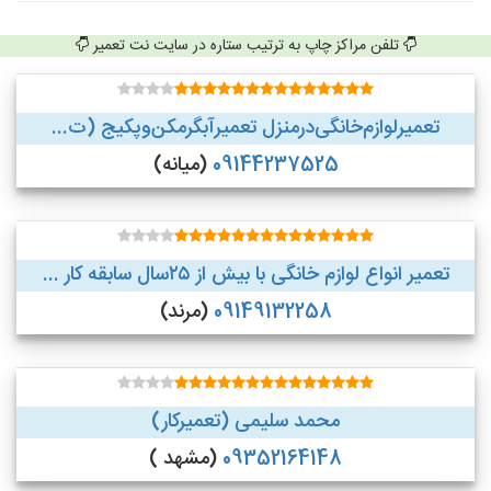
تلفن مراکز چاپ به ترتیب ستاره در سایت نت تعمیر
تعمیر‌لوازم‌‌خانگی‌در‌منزل‌ تعمیر‌آبگرمکن‌وپکیج (ت...
09144237525
(میانه)
تعمیر انواع لوازم خانگی با بیش از ۲۵سال سابقه کار ...
09149132258
(مرند)
محمد سلیمی (تعمیرکار)
09352164148
(مشهد )