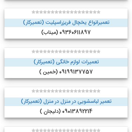
تعمیرانواع یخچال فریزراسپلیت (تعمیرکار)
09360611897 (میناب)
تعمیرات لوازم خانگی (تعمیرکار)
09199137757 (خمین )
تعمیر لباسشویی در منزل در منزل (تعمیرکار)
09013892214 (دلیجان )