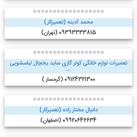
محمد آدینه (تعمیرکار)
09393333815 (تهران)
تعمیرات لوازم خانگی کولر گازی ساید یخچال لباسشویی
...
09124321300 (گرمسار )
دانیال مختار زاده (تعمیرکار)
09920646634 (اصفهان)