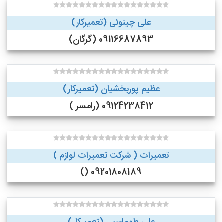
علی چینوئی (تعمیرکار)
09116687893 (گرگان)
عظیم پوربخشیان (تعمیرکار)
09124238412 (رامسر )
تعمیرات ( شرکت تعمیرات لوازم )
09201808189 ()