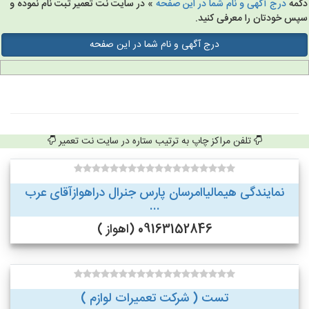
مه
درج آگهی و نام شما در این صفحه
» در سایت نت تعمیر ثبت نام نموده و
س خودتان را معرفی کنید.
درج آگهی و نام شما در این صفحه
تلفن مراکز چاپ به ترتیب ستاره در سایت نت تعمیر
نمایندگی هیمالیاامرسان پارس جنرال دراهوازآقای عرب
...
09163152846 (اهواز )
تست ( شرکت تعمیرات لوازم )