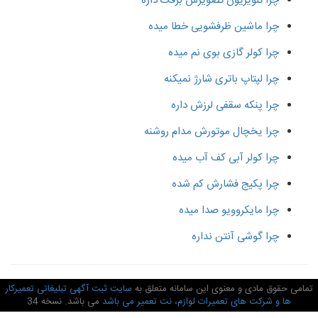
چرا تلویزیون تصویرش برفک داره
چرا ماشین ظرفشویی خطا میده
چرا کولر گازی بوی نم میده
چرا لپتاپ باتری شارژ نمیکنه
چرا پنکه سقفی لرزش داره
چرا یخچال موتورش مدام روشنه
چرا کولر آبی کف آب میده
چرا پکیج فشارش کم شده
چرا مایکروویو صدا میده
چرا گوشی آنتن نداره
امی حقوق مادی و معنوی این سامانه متعلق به
سایت ثبت آگهی تبلیغاتی تعمیرکار
ها و شرکت های تعمیرات لوازم، نت تعمیر می باشد
می باشد. نسخه 34