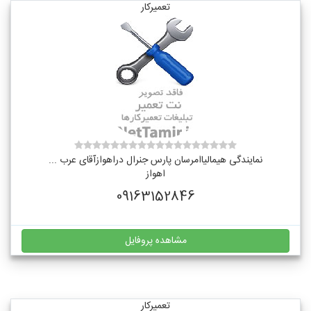
تعمیرکار
نمایندگی هیمالیاامرسان پارس جنرال دراهوازآقای عرب ...
اهواز
09163152846
مشاهده پروفایل
تعمیرکار