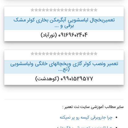
تعمیریخچال لباسشویی آبگرمکن بخاری کولر مشک
برقی و ...
09169602404 (نورآباد)
تعمیر ونصب کولر گازی ویخچالهای خانگی ولباسشویی
(تع...
09901529577 (کوهدشت)
سایر مطالب آموزشی سایت نت تعمیر :
چرا جاروبرقی کیسه رو پر نمیکنه