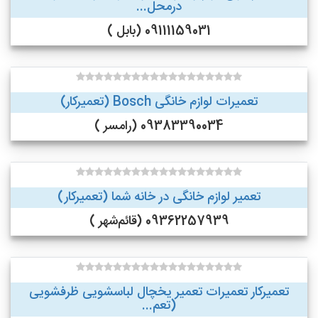
درمحل...
09111159031 (بابل )
تعمیرات لوازم خانگی Bosch (تعمیرکار)
09383390034 (رامسر )
تعمیر لوازم خانگی در خانه شما (تعمیرکار)
09362257939 (قائم‌شهر )
تعمیرکار تعمیرات تعمیر یخچال لباسشویی ظرفشویی
(تعم...