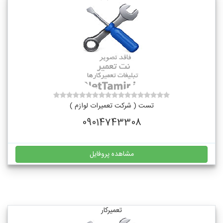
تست ( شرکت تعمیرات لوازم )
09014743308
مشاهده پروفایل
تعمیرکار