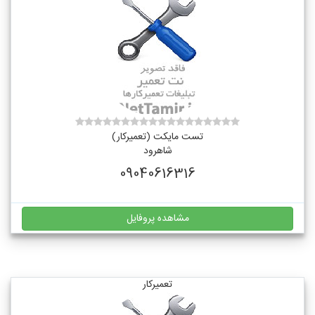
تست مایکت (تعمیرکار)
شاهرود
09040616316
مشاهده پروفایل
تعمیرکار