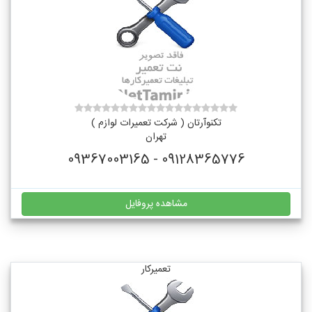
تکنوآرتان ( شرکت تعمیرات لوازم )
تهران
09128365776 - 09367003165
مشاهده پروفایل
تعمیرکار