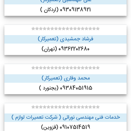
علی طهماسبی (تعمیرکار)
09309138921 (اردکان )
فرشاد جمشیدی (تعمیرکار)
09362202680 (تهران)
محمد وقاری (تعمیرکار)
09384051915 (بجنورد )
خدمات فنی مهندسی نورائی ( شرکت تعمیرات لوازم )
09107514519 (قزوین)