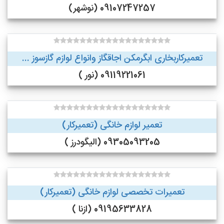
09107247257 (نوشهر)
تعمیرکاربخاری ابگرمکن اجاقگاز وانواع لوازم گازسوز ...
09119221061 (نور )
تعمیر لوازم خانگی (تعمیرکار)
09305093205 (الیگودرز )
تعمیرات تخصصی لوازم خانگی (تعمیرکار)
09195633828 (ازنا )