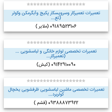
تعمیرات تعمیرکار وسرویسکار پکیج وآبگرمکن وکولر
(تع...
09189523106 (ملایر )
تعمیرات تخصصی لوازم خانگی و لباسشویی ...
(تعمیرکار...
09142910090 (کیش)
تعمیرات تخصصی ماشین لباسشویی ظرفشویی یخچال
کولربرد...
09388873922 (قشم )