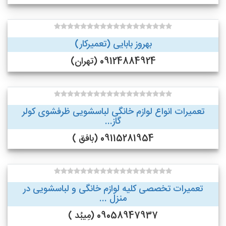
بهروز بابایی (تعمیرکار)
09124884924 (تهران)
تعمیرات انواع لوازم خانگی لباسشویی ظرفشوی کولر
گاز...
09115281954 (بافق )
تعمیرات تخصصی کلیه لوازم خانگی و لباسشویی در
منزل ...
09058947937 (مِیبُد )