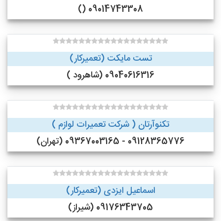
09014743308 ()
تست مایکت (تعمیرکار)
09040616316 (شاهرود )
تکنوآرتان ( شرکت تعمیرات لوازم )
09128365776 - 09367003165 (تهران)
اسماعیل ایزدی (تعمیرکار)
09176343705 (شیراز)