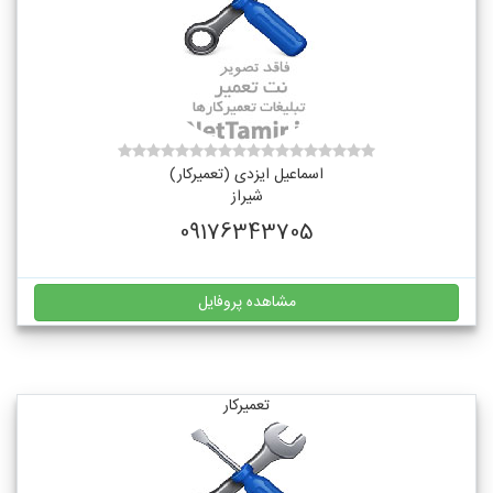
اسماعیل ایزدی (تعمیرکار)
شیراز
09176343705
مشاهده پروفایل
تعمیرکار