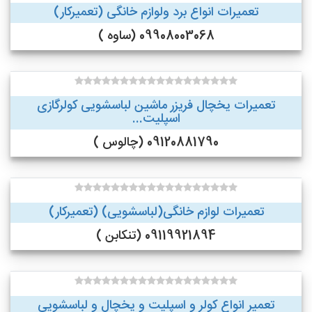
تعمیرات انواع برد ولوازم خانگی (تعمیرکار)
09908003068 (ساوه )
تعمیرات یخچال فریزر ماشین لباسشویی کولرگازی
اسپلیت...
09120881790 (چالوس )
تعمیرات لوازم خانگی(لباسشویی) (تعمیرکار)
09119921894 (تنکابن )
تعمیر انواع کولر و اسپلیت و یخچال و لباسشویی