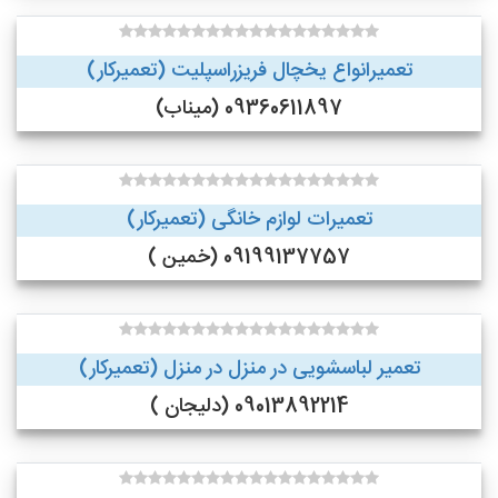
تعمیرانواع یخچال فریزراسپلیت (تعمیرکار)
09360611897 (میناب)
تعمیرات لوازم خانگی (تعمیرکار)
09199137757 (خمین )
تعمیر لباسشویی در منزل در منزل (تعمیرکار)
09013892214 (دلیجان )