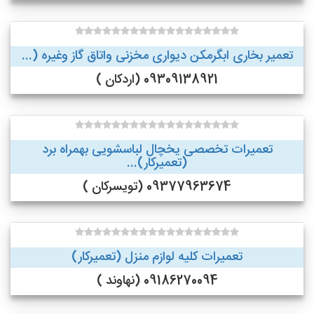
تعمیر بخاری ابگرمکن دیواری مخزنی واتاق گاز وغیره (...
09309138921 (اردکان )
تعمیرات تخصصی یخچال لباسشویی بهمراه برد
(تعمیرکار)...
09377963674 (تویسرکان )
تعمیرات کلیه لوازم منزل (تعمیرکار)
09186270094 (نهاوند )